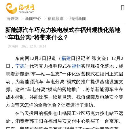

海峡网
>
新闻中心
>
福建频道
>
福州新闻
新能源汽车巧克力换电模式在福州规模化落地
“车电分离”将带来什么？
东南网
2025-12-03 10:14
东南网12月3日报道（
福建
日报记者 张文奎）
12月2
日，
宁德
时代巧克力换电模式在
福州
实现规模化落地，标
志着新能源“车—站—生态”一体化运营模式在福州正式启
动，为新能源汽车“车电分离”模式的推广提供基础设施支
撑。这种“车电分离”模式的落地推广，将给新能源车主在
成本控制、补能效率、续航灵活、残值保障及电池安全等
方面带来怎样的全新体验？记者进行了走访。
在当天投用的福州仓山橘园工业区巧克力换电站不远
处，消费者郭玉阳在福州埃安交付中心购买了一台京东、
广汽、宁德时代联合发布的“埃安 UT super”新能源汽车。