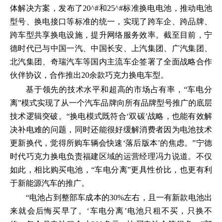
体解决方案，发布了20^#和25^#标准换电电池，推动电池
型号、换电接口等标准的统一，实现了跨车企、跨品牌、
跨车型共享换电设施，提升网络服务效率。截至目前，宁
德时代已与中国一汽、中国长安、上汽集团、广汽集团、
北汽集团、奇瑞汽车等国内主流车企签署了全面战略合作
伙伴协议，合作推出20余款巧克力换电车型。
基于领先的技术水平和超高的市场占有率，“车电分
离”模式实现了从一个汽车品牌向所有品牌型号推广的底层
技术逻辑突破。“换电模式既符合‘双碳’战略，也能有效解
决补电难的问题，同时还能很好缓解消费者因为电池技术
更新换代，觉得所购车辆会快速‘落后版本’的焦虑。”宁德
时代巧克力换电负责福建区域的运营经理冯力说道。不仅
如此，相比购买电池，“车电分离”更具性价比，也更有利
于新能源汽车的推广。
“电池占到整部车成本的30%左右，且一有新款电池出
来就会后悔买早了。‘车电分离’电池只租不买，只换不