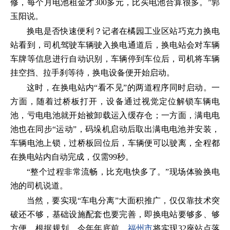
修，每个月电池租金才300多元，比买电池合算很多。”郭
玉阳说。
换电是否快速便利？记者在橘园工业区站巧克力换电
站看到，司机驾驶车辆驶入换电通道后，换电站会对车辆
车牌等信息进行自动识别，车辆停到车位后，司机将车辆
挂空挡、拉手刹等待，换电设备便开始启动。
这时，在换电站内“看不见”的两道程序同时启动。一
方面，随着过桥板打开，设备通过视觉定位解锁车辆电
池，亏电电池就开始被卸载运入缓存仓；一方面，满电电
池也在同步“运动”，码垛机启动后取出满电电池并安装，
车辆电池上锁，过桥板回位后，车辆便可以驶离，全程都
在换电站内自动完成，仅需99秒。
“整个过程非常流畅，比充电快多了。”现场体验换电
池的司机说道。
当然，要实现“车电分离”大面积推广，仅仅靠技术突
破还不够，基础设施配套也要完善，即换电站要够多、够
方便。根据规划，今年年底前，
福州市
将实现32座站点落