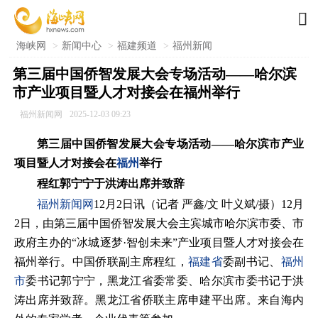

海峡网
>
新闻中心
>
福建频道
>
福州新闻
第三届中国侨智发展大会专场活动——哈尔滨
市产业项目暨人才对接会在福州举行
福州新闻网
2025-12-03 09:23
第三届中国侨智发展大会专场活动——哈尔滨市产业
项目暨人才对接会在
福州
举行
程红郭宁宁于洪涛出席并致辞
福州新闻网
12月2日讯（记者 严鑫/文 叶义斌/摄）12月
2日，由第三届中国侨智发展大会主宾城市哈尔滨市委、市
政府主办的“冰城逐梦·智创未来”产业项目暨人才对接会在
福州举行。中国侨联副主席程红，
福建省
委副书记、
福州
市
委书记郭宁宁，黑龙江省委常委、哈尔滨市委书记于洪
涛出席并致辞。黑龙江省侨联主席申建平出席。来自海内