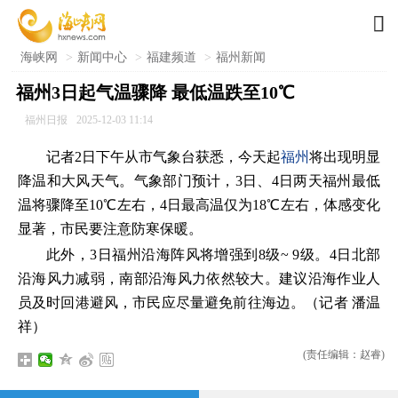

海峡网
>
新闻中心
>
福建频道
>
福州新闻
福州3日起气温骤降 最低温跌至10℃
福州日报
2025-12-03 11:14
记者2日下午从市气象台获悉，今天起
福州
将出现明显
降温和大风天气。气象部门预计，3日、4日两天福州最低
温将骤降至10℃左右，4日最高温仅为18℃左右，体感变化
显著，市民要注意防寒保暖。
此外，3日福州沿海阵风将增强到8级~ 9级。4日北部
沿海风力减弱，南部沿海风力依然较大。建议沿海作业人
员及时回港避风，市民应尽量避免前往海边。（记者 潘温
祥）
(责任编辑：赵睿)