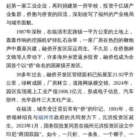
起第一家工业企业，再到捐建第一所学校，投资千亿级产
业集群，侨胞与侨资的回流，深刻改写了福州的产业格局
与城市面貌。
1987年深秋，在福清市宏路镇一平方公里的土地上，
轰轰作响的挖掘机铲掉乱石杂草，一座厂房在热烈的鞭炮
声中奠基兴建，融侨开发区应运而生。不久后，在侨胞林
文镜等人带动下，许多海外乡贤返乡投资，融侨也成为全
国首个以“侨”命名的国家级开发区。
30多年过去，融侨开发区管辖面积已拓展至21.92平方
公里，绿树成荫，厂房林立，道路网纵横交错。2024年，
园区实现规上工业产值1008.3亿元，形成电子信息、汽车
部件、光学器件三大支柱产业。
在福清，城市变迁背后常有“侨”的印记。1991年，在
侨领林绍良与
福州市
政府的共同努力下，元洪投资区诞
生。2023年1月，国务院批复同意在福州元洪投资区设立中
印尼“两国双园”。如今，一只虾、一条鱼、一个椰子、一