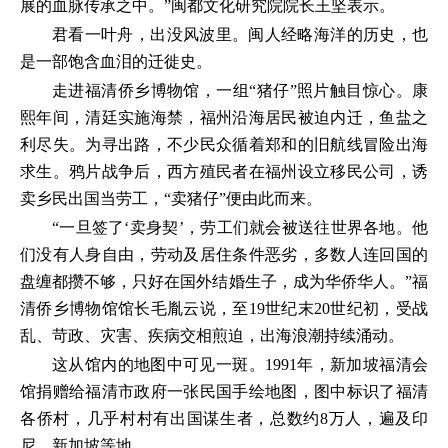
展的血脉传承之中。”闽都文化研究院院长王坚表示。
君看一叶舟，出没风波里。闽人经略海洋的历史，也
是一部饱含血泪的迁徙史。
走进福清侨乡博物馆，一组“猪仔”照片触目惊心。康
熙年间，清廷实施海禁，福州沿海居民被迫内迁，鱼盐之
利尽失。为寻出路，不少民众循着郑和的旧航线冒险出海
求生。鸦片战争后，西方殖民者在福州设立移民公司，诱
卖乡民出国当劳工，“卖猪仔”便由此而来。
“一旦签了‘卖身契’，劳工们就会被送往世界各地。他
们没有人身自由，劳动及居住条件恶劣，多数人连回国的
盘缠都攒不够，只好在国外结婚生子，成为华侨华人。”福
清侨乡博物馆馆长毛胤云说，至19世纪末20世纪初，受战
乱、苛政、灾害、疾病交相煎迫，出海浪潮持续涌动。
这从馆内的地图中可见一斑。1991年，新加坡福清会
馆捐赠给福清市政府一张民国手绘地图，图中标识了福清
各侨村，几乎村村有出国谋生者，总数约8万人，遍及印
尼、新加坡等地。