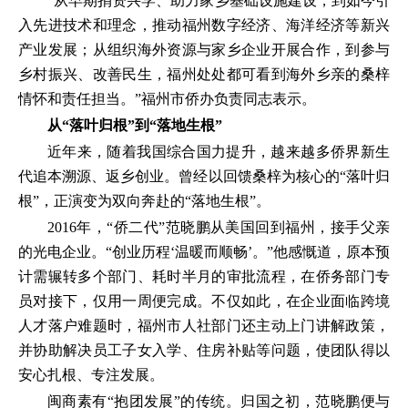
“从早期捐资兴学、助力家乡基础设施建设，到如今引
入先进技术和理念，推动福州数字经济、海洋经济等新兴
产业发展；从组织海外资源与家乡企业开展合作，到参与
乡村振兴、改善民生，福州处处都可看到海外乡亲的桑梓
情怀和责任担当。”福州市侨办负责同志表示。
从“落叶归根”到“落地生根”
近年来，随着我国综合国力提升，越来越多侨界新生
代追本溯源、返乡创业。曾经以回馈桑梓为核心的“落叶归
根”，正演变为双向奔赴的“落地生根”。
2016年，“侨二代”范晓鹏从美国回到福州，接手父亲
的光电企业。“创业历程‘温暖而顺畅’。”他感慨道，原本预
计需辗转多个部门、耗时半月的审批流程，在侨务部门专
员对接下，仅用一周便完成。不仅如此，在企业面临跨境
人才落户难题时，福州市人社部门还主动上门讲解政策，
并协助解决员工子女入学、住房补贴等问题，使团队得以
安心扎根、专注发展。
闽商素有“抱团发展”的传统。归国之初，范晓鹏便与