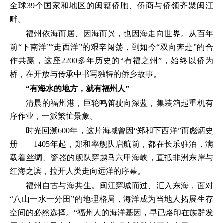
全球39个国家和地区的闽籍侨胞、侨商与侨领齐聚闽江
畔。
福州依海而居、因海而兴，也因海走向世界。从百年
前“下南洋”“走西洋”的艰辛闯荡，到如今“双向奔赴”的合
作共赢，这座2200多年历史的“有福之州”，始终以侨为
桥，在开放与传承中书写独特的侨乡故事。
“有海水的地方，就有福州人”
清晨的福州港，巨轮鸣笛驶向深蓝，集装箱起重机有
序作业，一派繁忙景象。
时光回溯600年，这片海域曾因“郑和下西洋”而彪炳史
册——1405年起，郑和率舰队启航前，都在长乐驻泊，满
载着丝绸、瓷器的舰队穿越马六甲海峡，直抵非洲东岸与
红海之滨，拉开人类走向远洋的序幕。
福州自古与海共生。闽江穿城而过、汇入东海，面对
“八山一水一分田”的地理格局，海洋成为当地人拓展生存
空间的必然选择。“福州人的海洋基因，早已烙印在族群发