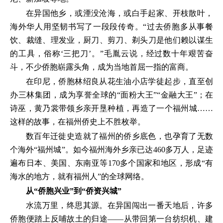
在异国他乡，或湮没沧海，或白手起家、开枝散叶，
海外华人用坚韧书写了一段段传奇。“过去侨胞多从事餐
饮、裁缝、理发业，厨刀、剪刀、剃头刀是他们赖以谋生
的工具，俗称‘三把刀’。”毛胤云说，经过数十年艰苦奋
斗，不少侨胞崭露头角，成为当地首屈一指的富商。
在印尼，侨胞林绍良从花生油小店学徒起步，直至创
办三林集团，成为享誉全球的“面粉大王”“金融大王”；在
诗巫，黄乃裳带领乡亲开垦种植，再造了一个福州城……
这样的故事，在福州侨史上不胜枚举。
数百年迁徙史造就了福州的侨乡底色，也孕育了无数
个海外“福州城”。如今福州海外乡亲已达460多万人，足迹
遍布日本、美国、东南亚等170多个国家和地区，形成“有
海水的地方，就有福州人”的全球网络。
从“侨胞兴业”到“侨资兴城”
水流万里，终思其源。在异国闯出一番天地后，许多
侨胞便踏上反哺故土的归途——从带回第一台纺织机、建