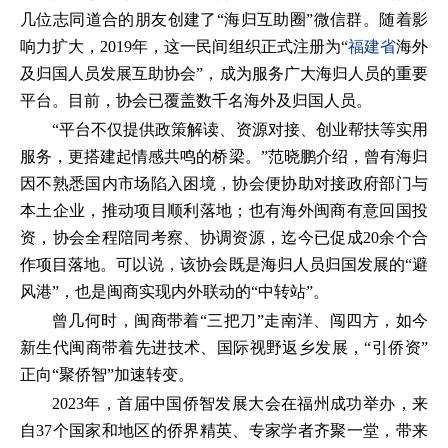
几位志同道合的朋友创建了“海归互助圈”微信群。随着影
响力扩大，2019年，这一民间组织正式注册为“
福建省
海外
及归国人员发展互助协会”，成为服务广大海归人员的重要
平台。目前，协会已覆盖数千名海外及归国人员。
“平台不仅提供政策解读、资源对接、创业帮扶等实用
服务，更搭建起情感共鸣的桥梁。”范晓鹏介绍，曾有海归
因不熟悉国内市场陷入困境，协会便协助对接政府部门与
本土企业，推动项目顺利落地；也有海外闽商有意回国投
资，协会全程陪同考察、协调资源，迄今已促成20余个合
作项目落地。可以说，该协会既是海归人员归国发展的“避
风港”，也是闽商实现内外联动的“中转站”。
曾几何时，闽商带着“三把刀”走南洋、闯四方，如今
新生代闽商带着先进技术、国际视野返乡发展，“引侨资”
正向“聚侨智”加速转变。
2023年，首届中国侨智发展大会在福州成功举办，来
自37个国家和地区的侨界精英、专家学者齐聚一堂，带来