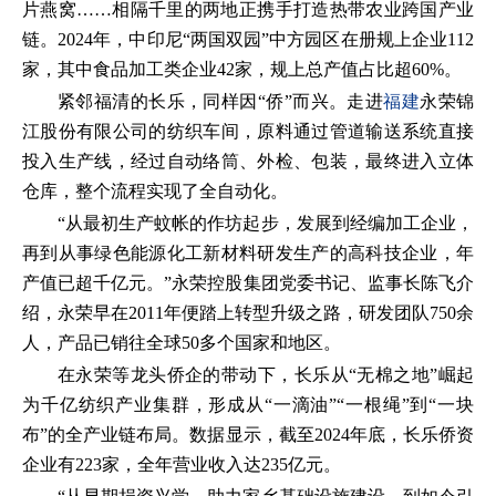
片燕窝……相隔千里的两地正携手打造热带农业跨国产业
链。2024年，中印尼“两国双园”中方园区在册规上企业112
家，其中食品加工类企业42家，规上总产值占比超60%。
紧邻福清的长乐，同样因“侨”而兴。走进
福建
永荣锦
江股份有限公司的纺织车间，原料通过管道输送系统直接
投入生产线，经过自动络筒、外检、包装，最终进入立体
仓库，整个流程实现了全自动化。
“从最初生产蚊帐的作坊起步，发展到经编加工企业，
再到从事绿色能源化工新材料研发生产的高科技企业，年
产值已超千亿元。”永荣控股集团党委书记、监事长陈飞介
绍，永荣早在2011年便踏上转型升级之路，研发团队750余
人，产品已销往全球50多个国家和地区。
在永荣等龙头侨企的带动下，长乐从“无棉之地”崛起
为千亿纺织产业集群，形成从“一滴油”“一根绳”到“一块
布”的全产业链布局。数据显示，截至2024年底，长乐侨资
企业有223家，全年营业收入达235亿元。