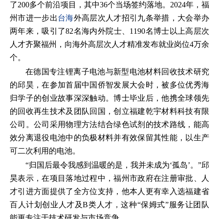
了200多个前沿项目，其中36个当场签约落地。2024年，福
州市进一步出
台海
外高层次人才招引九条举措，大会举办
两年来，吸引了82名海内外院士、1190名博士以上高层次
人才齐聚福州，向海外高层次人才精准发布就业岗位4万余
个。
在德国专注锂离子电池与新型电池材料回收技术研究
的邱昊，在参加首届中国侨智发展大会时，被多位优秀海
归学子的创业故事深深触动。博士毕业后，他携全球领先
的回收再生技术及团队回国，创立福建乾宇材料科技有限
公司。公司采用物理方法结合绿色试剂的技术路线，能高
效分离退役电池中的负极材料并有效保留其性能，以生产
可二次利用的电池。
“归国后最令我感到温暖的是，我并未成为‘孤岛’。”邱
昊表示，在项目落地过程中，福州市政府在注册审批、人
才引进方面提供了全方位支持，他本人更有幸入选福建省
百人计划创业人才及B类人才，这种“保姆式”服务让团队
能更专注于技术研发与市场竞争。