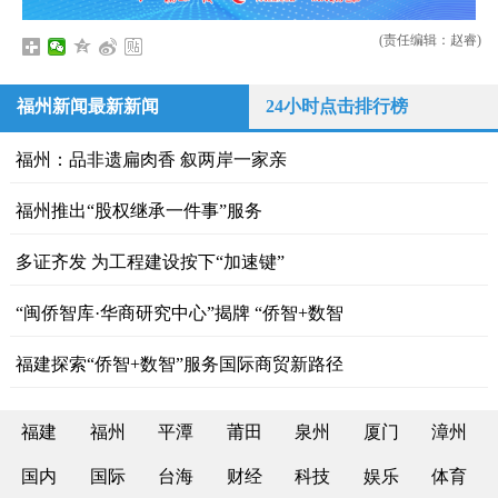
(责任编辑：赵睿)
福州新闻最新新闻
24小时点击排行榜
福州：品非遗扁肉香 叙两岸一家亲
福州推出“股权继承一件事”服务
多证齐发 为工程建设按下“加速键”
“闽侨智库·华商研究中心”揭牌 “侨智+数智
福建探索“侨智+数智”服务国际商贸新路径
福建
福州
平潭
莆田
泉州
厦门
漳州
国内
国际
台海
财经
科技
娱乐
体育