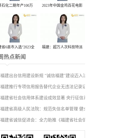
景石化二期年产100万
2023年中国金鸡百花电影
丙烷脱氢项目建成中交
节有福电影巡展31日启动
省6县市入选“2023全
福建：超万人次科技特派
周热点新闻
县域发展潜力百强县”
员一线开展服务
福建出台信用建设新规 “诚信福建”建设迈入法
福建推行专项信用报告替代企业无违法记录证
治化新阶段
福建省社会信用体系建设成效显著 央行征信系
明改革成效显著
福建省高级人民法院：规范失信名单管理 健全
统赋能实体经济
福建省诚信促进会：全力助推《福建省社会信
信用修复机制
用条例》落地见效