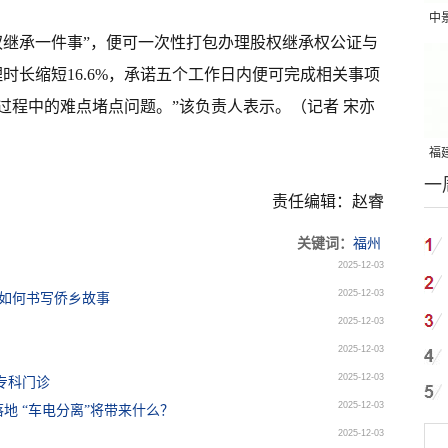
中
权继承一件事”，便可一次性打包办理股权继承权公证与
吨
时长缩短16.6%，承诺五个工作日内便可完成相关事项
过程中的难点堵点问题。”该负责人表示。（记者 宋亦
福建
一
国
责任编辑：赵睿
关键词：
福州
2025-12-03
2025-12-03
”如何书写侨乡故事
2025-12-03
2025-12-03
2025-12-03
专科门诊
2025-12-03
地 “车电分离”将带来什么？
2025-12-03