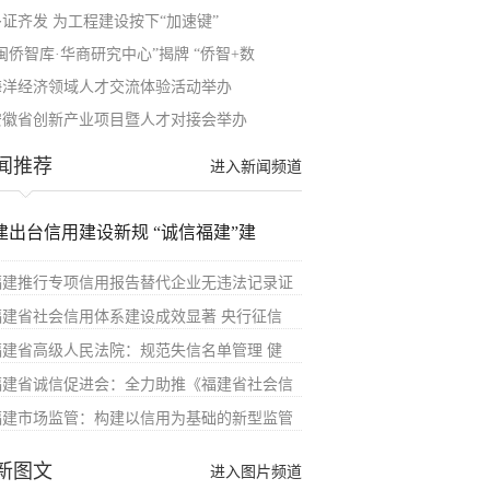
多证齐发 为工程建设按下“加速键”
闽侨智库·华商研究中心”揭牌 “侨智+数
海洋经济领域人才交流体验活动举办
安徽省创新产业项目暨人才对接会举办
闻推荐
进入新闻频道
建出台信用建设新规 “诚信福建”建
福建推行专项信用报告替代企业无违法记录证
福建省社会信用体系建设成效显著 央行征信
福建省高级人民法院：规范失信名单管理 健
福建省诚信促进会：全力助推《福建省社会信
福建市场监管：构建以信用为基础的新型监管
新图文
进入图片频道