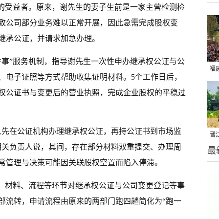
务的受益者。原来，谢先生的妻子生前是一家主营检测检
致公司部分业务难以正常开展，因此急需完成股权变
权继承公证，并请求加急办理。
件事”服务机制，指导谢先生一次性申办继承权公证与公
福
、电子证照等方式帮助收集证明材料。5个工作日后，
亮
权公证书与变更后的营业执照，完成企业股权的平稳过
人先在公证机构办理继承权公证，再持公证书到市场监
晋
相关负责人说，其间，存在部分材料双重提交、办理周
最
千
常管理与决策可能因关联股权空置而陷入停滞。
准、材料、流程等环节对继承权公证与公司变更登记等事
部流转，申请流程由原来的两部门跑四趟简化为“跑一