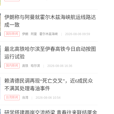
伊朗称与阿曼就霍尔木兹海峡航运线路达
成一致
国际新闻
伊朗
阿曼
霍尔木兹海峡
|
2026-08-06 09:59
最北高铁哈尔滨至伊春高铁今日启动按图
运行试验
国内新闻
高铁
哈尔滨
|
2026-08-06 16:36
赖清德民调再现“死亡交叉”，近6成民众
不满其处理毒油事件
台湾新闻
台湾
|
2026-08-06 10:54
研学搭建两岸交流桥梁 青春往来联结厦金