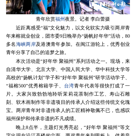
青年欣赏
福州
夜景。记者 李白蕾摄
近距离感受“福”文化魅力，以文化软实力吸引两岸青
年来榕就业创业，团市委9日晚举办“扬帆好年华”活动，80
多名
海峡两岸
及港澳青年参加。在闽江游轮上，优秀创业
青年分享了自己的追梦之旅。
本次活动是“好年华 聚福州”系列活动之一。现场，来
自清华大学、北京大学、中国人民大学、华中科技大学等
高校的“扬帆计划”学子和“好年华 聚福州”研学活动学子、
“福榕500”优秀榕籍学子、
台湾
青年代表等很快打成了一
片。大家兴致勃勃地聆听茉莉花茶制作工艺、寿山石雕
刻、软木画制作等非遗项目的传承人介绍这些传统文化瑰
宝。两岸青年对非遗传承人的工匠精神敬佩不已，也感叹
福州保护和传承非遗的不凡成绩。
晚上8点半，主题灯光秀亮起，“好年华 聚福州”等文
字出现在沿江高楼的立面。两岸青年来到甲板上，伴着音