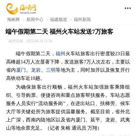

海峡网
>
新闻中心
>
福建频道
>
福州新闻
端午假期第二天 福州火车站发送7万旅客
福州日报
2023-06-24 11:34
端午假期第二天，
福州
火车站旅客出行密度较23日最
高峰超14万人次显著下降，发送旅客7万人次左右，主要以
省内
厦门
、
龙岩
、
三明
等地为主，同时加开以及恢复开行
高铁动车近10趟。
为确保旅客出行顺畅，福州火车站加强旅客乘降组
织、引导购票、便捷咨询和重点旅客帮扶服务。车站志愿
服务人员实行“流动服务岗”，在进出站口、扶梯旁、候车
大厅等关键处所为旅客提供温馨服务。截至目前，省外北
上广深，西南内陆地区以及省内厦门、延平、龙岩、武夷
山等地余票充足。（记者 朱榕 通讯员 万翔）