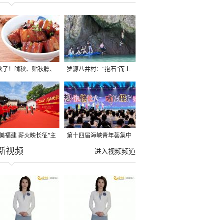
秋了！啃秋、贴秋膘、
罗源八井村：“抱石”而上
秋，福建人这样过才够
→
寻美福建 薪火映长征”主
第十四届海峡青年荟集中
新视频
活动在龙岩长汀启动
阶段活动在福州举行
进入视频频道