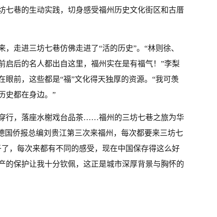
坊七巷的生动实践，切身感受福州历史文化街区和古厝
来，走进三坊七巷仿佛走进了“活的历史”。“林则徐、
前启后的名人都出自这里，福州实在是有福气！”李梨
在眼前，这些都是“福”文化得天独厚的资源。“我可羡
历史都在身边。”
穿行，落座水榭戏台品茶……福州的三坊七巷之旅为华
。德国侨报总编刘贵江第三次来福州，每次都要来三坊七
子了，每次来都有不同的感受，现在中国保存得这么好
产的保护让我十分钦佩，这正是城市深厚背景与胸怀的