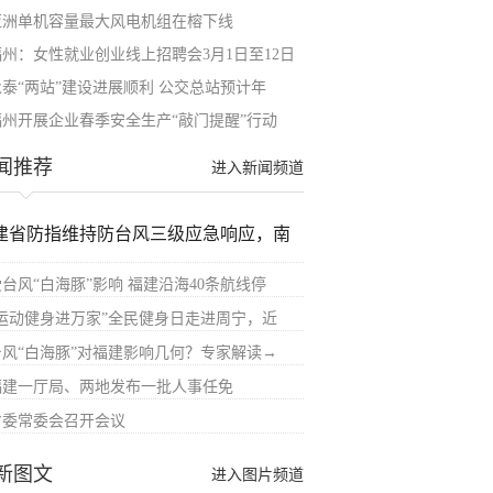
亚洲单机容量最大风电机组在榕下线
福州：女性就业创业线上招聘会3月1日至12日
永泰“两站”建设进展顺利 公交总站预计年
福州开展企业春季安全生产“敲门提醒”行动
闻推荐
进入新闻频道
建省防指维持防台风三级应急响应，南
受台风“白海豚”影响 福建沿海40条航线停
“运动健身进万家”全民健身日走进周宁，近
台风“白海豚”对福建影响几何？专家解读→
福建一厅局、两地发布一批人事任免
省委常委会召开会议
新图文
进入图片频道