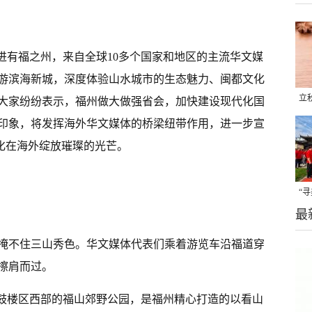
”走进有福之州，来自全球10多个国家和地区的主流华文媒
游滨海新城，深度体验山水城市的生态魅力、闽都文化
立
大家纷纷表示，福州做大做强省会，加快建设现代化国
晒
印象，将发挥海外华文媒体的桥梁纽带作用，进一步宣
味
文化在海外绽放璀璨的光芒。
“
最
题
掩不住三山秀色。华文媒体代表们乘着游览车沿福道穿
擦肩而过。
于鼓楼区西部的福山郊野公园，是福州精心打造的以看山