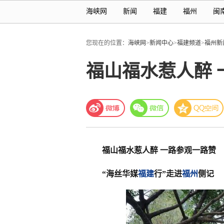
海峡网
新闻
福建
福州
闽
您现在的位置：
海峡网
>
新闻中心
>
福建频道
>
福州新
福山福水惹人醉 
福山福水惹人醉 一路参观一路赞
“海丝华媒
福建
行”走进
福州
侧记