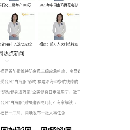
景石化二期年产100万
2023年中国金鸡百花电影
丙烷脱氢项目建成中交
节有福电影巡展31日启动
省6县市入选“2023全
福建：超万人次科技特派
周热点新闻
县域发展潜力百强县”
员一线开展服务
福建省防指维持防台风三级应急响应，南昌铁
受台风“白海豚”影响 福建沿海40条航线停航
路停运部分旅客列车→
“运动健身进万家”全民健身日走进周宁，近千
台风“白海豚”对福建影响几何？专家解读→
人徒步云端
福建一厅局、两地发布一批人事任免