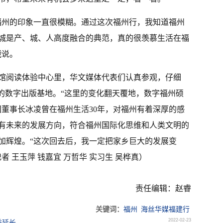
福州的印象一直很模糊。通过这次福州行，我知道福州
城是产、城、人高度融合的典范，真的很羡慕生活在福
娥说。
馆阅读体验中心里，华文媒体代表们认真参观，仔细
力的数字出版基地。“这里的变化翻天覆地，数字福州硕
团董事长冰凌曾在福州生活30年，对福州有着深厚的感
有未来的发展方向，符合福州国际化思维和人类文明的
加辉煌。“这次回去后，我一定把家乡巨大的发展变
 王玉萍 钱嘉宜 万哲华 实习生 吴桦真）
责任编辑：赵睿
关键词：
福州
海丝华媒福建行
2022-02-23
季延长