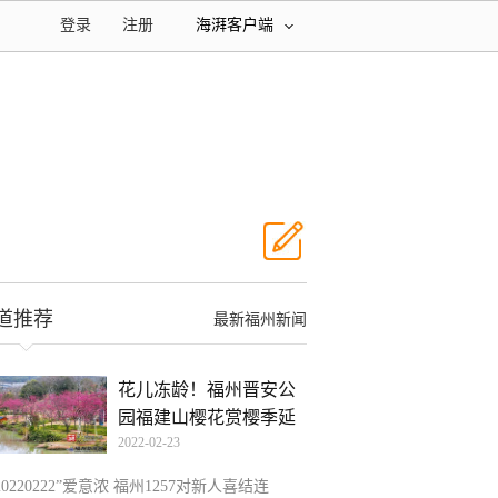
登录
注册
海湃客户端
道推荐
最新福州新闻
花儿冻龄！福州晋安公
园福建山樱花赏樱季延
2022-02-23
长
20220222”爱意浓 福州1257对新人喜结连