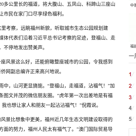
20多公里长的福道，将大腹山、五凤山、科蹄山三座山
中
，让市民在家门口尽享绿色福利。
吨
这里考察，远眺福州新貌，听取城市生态公园规划建
媒体代表们沿着习近平总书记考察的足迹，登福山、走
福建
，不停地发出赞美声。
一
国
一座风景这么好，还能俯瞰整座城市的公园，令我感到
新侨网副总编许正来高兴地说。
雨中，山河更显旖旎。“登福山，走福道，沾福气！”加
条图文并茂的微信朋友圈。“虎年第一次出差地是有福
，我也想让家人和朋友一起沾沾福气！”倪霞说。
的风景比想象中更美，福州近几年生态文明建设取得的
方面的努力，福州人民太有福气了。”澳门国际贸易导