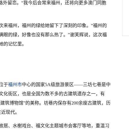
他格外留恋。“我今后会常来福州，还将向更多澳门同胞
次来福州，福州的绿给她留下了深刻的印象。“福州的
满眼的绿，好像也没有那么热了。”谢芙辉说，这次福
她的记忆里。
位于
福州市
中心的国家5A级旅游景区——三坊七巷是中
文化街区，也是全国为数不多的古建筑遗存之一，有
清建筑博物馆”的美称。坊巷内保存有200余座古建筑，历
在近现代。
故居、水榭戏台、福文化主题城市会客厅等地，重温习