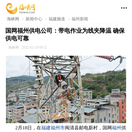

海峡网
>
新闻中心
>
福建频道
>
福州新闻
国网福州供电公司：带电作业为线夹降温 确保
供电可靠
海峡网
2022-02-19 09:52
2月18日，在
福建
福州市
闽清县邮电新村，国网
福州
供