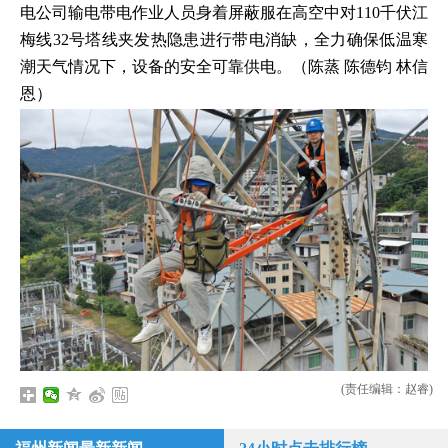
电公司输电带电作业人员身着屏蔽服在高空中对110千伏江
梅线32号塔线夹发热隐患进行带电消缺，全力确保低温寒
潮天气情况下，设备的安全可靠供电。（陈蒸 陈德钧 林信
恩）
(责任编辑：赵睿)