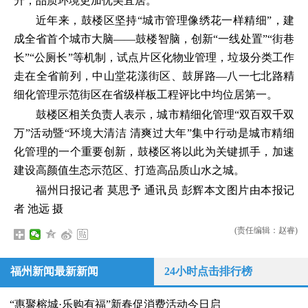
升，品质环境更加优美宜居。
近年来，鼓楼区坚持“城市管理像绣花一样精细”，建
成全省首个城市大脑——鼓楼智脑，创新“一线处置”“街巷
长”“公厕长”等机制，试点片区化物业管理，垃圾分类工作
走在全省前列，中山堂花漾街区、鼓屏路—八一七北路精
细化管理示范街区在省级样板工程评比中均位居第一。
鼓楼区相关负责人表示，城市精细化管理“双百双千双
万”活动暨“环境大清洁 清爽过大年”集中行动是城市精细
化管理的一个重要创新，鼓楼区将以此为关键抓手，加速
建设高颜值生态示范区、打造高品质山水之城。
福州日报记者 莫思予 通讯员 彭辉本文图片由本报记
者 池远 摄
(责任编辑：赵睿)
福州新闻最新新闻
24小时点击排行榜
“惠聚榕城·乐购有福”新春促消费活动今日启