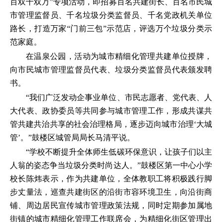
百双千双万”专项活动，即招募百名共建街长、百名市民城
市管理监督员、千名垃圾分类监督员、千名党政机关单位
路长，打造万家“门前三包”示范店，评选万个垃圾分类示
范家庭。
在温泉公园，活动为城市精细化管理共建单位授牌，
向市民城市管理监督员代表、垃圾分类监督员代表颁发聘
书。
“我们广泛发动企事业单位、市民志愿者、党代表、人
大代表、政协委员等共同参与城市管理工作，形成共谋共
管共建共治共享的社会治理格局，逐步迈向城市治理‘大城
管’。”鼓楼区城管局局长马清平说。
“学校不断提升全体师生低碳环保意识，让孩子们以主
人翁的姿态争当垃圾分类时尚达人。”鼓楼区第一中心小学
校长陈炜表示，作为共建单位，全体教职工将积极践行脚
步丈量法，巡查共建街区的沿街市容环境卫生，向沿街商
铺、周边居民宣传城市管理政策法规，同时定期参加属地
街镇的城市精细化管理工作联席会，为精细化街区管理出