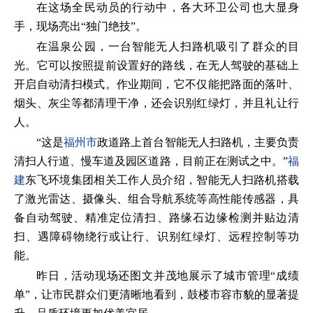
在这场全民动员的行动中，各大环卫公司也大显身
手，现场亮出“独门绝技”。
在温泉公园，一台智能无人扫路机吸引了群众的目
光。它可以按照提前设置好的路线，在无人驾驶的基础上
开启自动清扫模式。作业期间，它不仅能把路面的落叶、
烟头、灰尘等都清理干净，还会识别红绿灯，并且礼让行
人。
“这是
福州市
政道路上首台智能无人扫路机，主要负责
清扫人行道、慢车道及园区道路，目前正在测试之中。”
福
建
东飞环境集团相关工作人员介绍，智能无人扫路机搭载
了激光雷达、摄像头、组合导航系统等高性能传感器，具
备自动驾驶、精准定位清扫、路缘石边缘检测并贴边清
扫、遇障碍物绕行或让行、识别红绿灯、远程控制等功
能。
昨日，活动现场还图文并茂地展示了城市管理“成绩
单”，让市民群众们更清晰地看到，鼓楼市容市貌的显著提