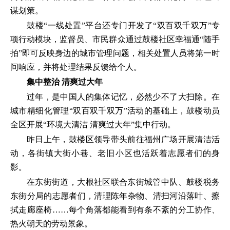
谋划策。
鼓楼“一线处置”平台还专门开发了“双百双千双万”专
项行动模块，监督员、市民群众通过鼓楼社区幸福通“随手
拍”即可反映身边的城市管理问题，相关处置人员将第一时
间响应，并将处理结果反馈给个人。
集中整治 清爽过大年
过年，是中国人的集体记忆，必然少不了大扫除。在
城市精细化管理“双百双千双万”活动的基础上，鼓楼动员
全区开展“环境大清洁 清爽过大年”集中行动。
昨日上午，鼓楼区领导带头前往福州广场开展清洁活
动，各街镇大街小巷、老旧小区也活跃着志愿者们的身
影。
在东街街道，大根社区联合东街城管中队、鼓楼税务
东街分局的志愿者们，清理陈年杂物、清扫河沿落叶、擦
拭走廊座椅……每个角落都能看到有条不紊的分工协作、
热火朝天的劳动景象。