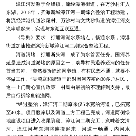
漳江河发源于金峰镇，流经漳港街道，在万沙村汇入
东湖。2018年，滨海新城漳江河一期综合整治工程动建，
将流经漳港街道沙尾村、万沙村与文武砂街道的漳江河支
流串联起来，实现与东湖互联互通。
《导则》要求，打通河湖水系堵点，畅通水系，漳港
街道加速推进滨海新城漳江河二期综合整治工程。
河道清堵，打通断头河，成了为水首要任务。围河养
殖是造成河道淤堵的原因之一，劝导村民退养还河的任务
首当其冲。“突然要拆除渔网养殖，有村民想不通，就要不
停做工作。”吴鸿庭和街道干部对围河养殖的30多户村民，
逐一上门耐心宣传政策，村民由最初的不理解到支持，最
后自行拆除鱼箱渔网。
“经过整治，漳江河二期原来仅5米宽的河道，已拓宽
至40米。项目驳岸以及河道土方工程已完成，河道两侧绿
地建设项目进入收尾阶段。漳江河二期完工，意味着文漳
河、漳江河与东湖将连接起来，河道一畅通，内河水