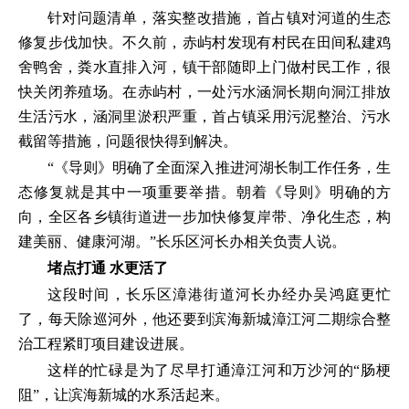
针对问题清单，落实整改措施，首占镇对河道的生态
修复步伐加快。不久前，赤屿村发现有村民在田间私建鸡
舍鸭舍，粪水直排入河，镇干部随即上门做村民工作，很
快关闭养殖场。在赤屿村，一处污水涵洞长期向洞江排放
生活污水，涵洞里淤积严重，首占镇采用污泥整治、污水
截留等措施，问题很快得到解决。
“《导则》明确了全面深入推进河湖长制工作任务，生
态修复就是其中一项重要举措。朝着《导则》明确的方
向，全区各乡镇街道进一步加快修复岸带、净化生态，构
建美丽、健康河湖。”长乐区河长办相关负责人说。
堵点打通 水更活了
这段时间，长乐区漳港街道河长办经办吴鸿庭更忙
了，每天除巡河外，他还要到滨海新城漳江河二期综合整
治工程紧盯项目建设进展。
这样的忙碌是为了尽早打通漳江河和万沙河的“肠梗
阻”，让滨海新城的水系活起来。