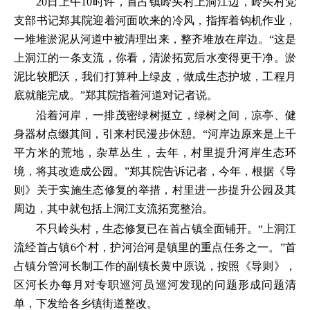
20日上午10时许，首占镇岭头村上洞江边，岭头村党
支部书记郑其院迎着河面吹来的冷风，指挥着钩机作业，
一堆堆淤泥从河道中被清理出来，整齐堆放在岸边。“这是
上洞江的一条支流，你看，清淤拓宽后水变得更干净。淤
泥比较肥沃，我们打算种上绿皮，做成生态护坡，工程月
底就能完成。”郑其院指着河道对记者说。
沿着河岸，一排茂密绿树挺立，绿树之间，凉亭、健
身器材点缀其间，引来村民漫步休憩。“河岸边原来是上千
平方米的荒地，杂草丛生，去年，村里提升河岸生态环
境，将其改造成公园。”郑其院告诉记者，今年，根据《导
则》关于实施生态修复的举措，村里进一步提升公园及其
周边，其中就包括上洞江支流拓宽整治。
不只岭头村，生态修复已在首占镇全面铺开。“上洞江
流经首占镇6个村，护河治河是镇里的重点任务之一。”首
占镇分管河长制工作的副镇长黄中原说，按照《导则》，
区河长办每月对专职巡河员巡河发现的问题形成问题清
单，下发给各乡镇街道整改。