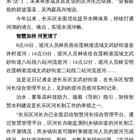
系‘活’了，未来将形成宜居宜业的滨河生态绿脉。”望着眼
前的碧波荡漾，吴鸿庭高兴地说。
今年以来，长乐区全面优化提升水网体系，持续打通
河湖的堵点、痛点，实现水清河畅。
智慧加持 河更清了
8点16分，巡河人员林良燕在莲柄港流域文武砂街道壶
井村巡河；14点33分，巡河人员林依佺在莲柄港流域文武
砂街道八站段八站河流巡河；14点32分，巡河人员林宝明
在莲柄港流域文武砂街道二站段二站河流巡河……
这是近日记者走进长乐区文武砂街道，在长乐区智慧
河长综合管理平台上，见到的巡河员巡河实时记录。
治水，要靠高科技助力。循着《导则》指引，加快智
慧水利建设是长乐区河长制工作的举措之一。
“长乐区河长办已全面启动智慧河长综合管理平台。通
过智慧管理平台，区河长办能监测到乡镇街道的河长制工
作开展情况，而乡镇街道可随时掌握巡河人员的巡河完成
情况，包括巡河时间、里程、次数及发现的问题。”文武砂