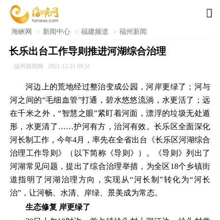

海峡网
>
新闻中心
>
福建频道
>
福州新闻
长乐出台工作导则推进河湖综合治理
福州新闻网
2021-12-21 09:51
河边上的荒地经过整治变成公园，河岸更绿了；河与
河之间的“毛细血管”打通，碧水悠悠流淌，水更活了；远
在千米之外，“智慧之眼”紧盯着河面，漂浮的垃圾无处遁
形，水更清了……护河有方，治河有效。长乐区全面深化
河长制工作，今年4月，率先在全省出台《长乐区河湖综合
治理工作导则》（以下简称《导则》）。《导则》列出了
河湖常见问题，提出了综合治理举措，为全区18个乡镇街
道指明了河湖治理方向，实现从“河长制”转化为“河长
治”，让河畅、水清、岸绿、景美成为常态。
生态修复 岸更绿了