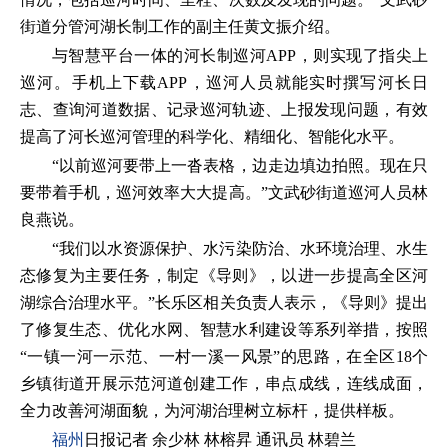
街道分管河湖长制工作的副主任黄文振介绍。
与智慧平台一体的河长制巡河APP，则实现了指尖上
巡河。手机上下载APP，巡河人员就能实时撰写河长日
志、查询河道数据、记录巡河轨迹、上报发现问题，有效
提高了河长巡河管理的科学化、精细化、智能化水平。
“以前巡河要带上一沓表格，边走边填边拍照。现在只
要带着手机，巡河效率大大提高。”文武砂街道巡河人员林
良燕说。
“我们以水资源保护、水污染防治、水环境治理、水生
态修复为主要任务，制定《导则》，以进一步提高全区河
湖综合治理水平。”长乐区相关负责人表示，《导则》提出
了修复生态、优化水网、智慧水利建设等系列举措，按照
“一镇一河一示范、一村一溪一风景”的思路，在全区18个
乡镇街道开展示范河道创建工作，串点成线，连线成面，
全力改善河湖面貌，为河湖治理树立标杆，提供样板。
福州
日报记者 余少林 林榕昇 通讯员 林碧兰