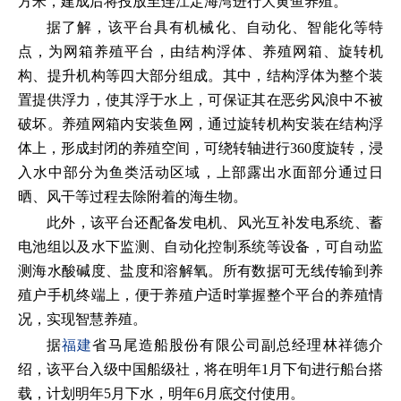
方米，建成后将投放至连江定海湾进行大黄鱼养殖。
据了解，该平台具有机械化、自动化、智能化等特
点，为网箱养殖平台，由结构浮体、养殖网箱、旋转机
构、提升机构等四大部分组成。其中，结构浮体为整个装
置提供浮力，使其浮于水上，可保证其在恶劣风浪中不被
破坏。养殖网箱内安装鱼网，通过旋转机构安装在结构浮
体上，形成封闭的养殖空间，可绕转轴进行360度旋转，浸
入水中部分为鱼类活动区域，上部露出水面部分通过日
晒、风干等过程去除附着的海生物。
此外，该平台还配备发电机、风光互补发电系统、蓄
电池组以及水下监测、自动化控制系统等设备，可自动监
测海水酸碱度、盐度和溶解氧。所有数据可无线传输到养
殖户手机终端上，便于养殖户适时掌握整个平台的养殖情
况，实现智慧养殖。
据
福建
省马尾造船股份有限公司副总经理林祥德介
绍，该平台入级中国船级社，将在明年1月下旬进行船台搭
载，计划明年5月下水，明年6月底交付使用。