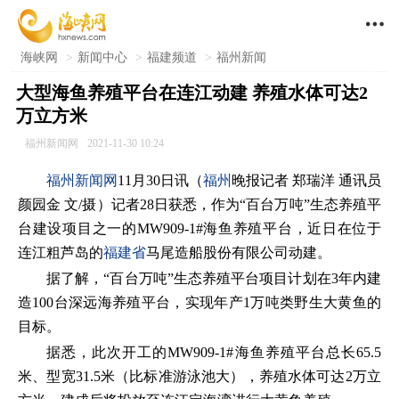

海峡网
>
新闻中心
>
福建频道
>
福州新闻
大型海鱼养殖平台在连江动建 养殖水体可达2
万立方米
福州新闻网
2021-11-30 10:24
福州新闻网
11月30日讯（
福州
晚报记者 郑瑞洋 通讯员
颜园金 文/摄）记者28日获悉，作为“百台万吨”生态养殖平
台建设项目之一的MW909-1#海鱼养殖平台，近日在位于
连江粗芦岛的
福建省
马尾造船股份有限公司动建。
据了解，“百台万吨”生态养殖平台项目计划在3年内建
造100台深远海养殖平台，实现年产1万吨类野生大黄鱼的
目标。
据悉，此次开工的MW909-1#海鱼养殖平台总长65.5
米、型宽31.5米（比标准游泳池大），养殖水体可达2万立