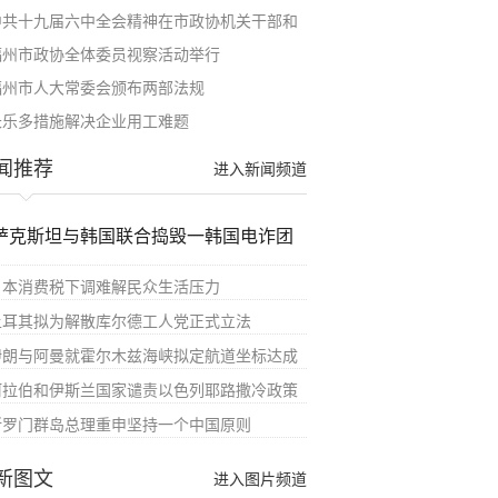
中共十九届六中全会精神在市政协机关干部和
福州市政协全体委员视察活动举行
福州市人大常委会颁布两部法规
长乐多措施解决企业用工难题
闻推荐
进入新闻频道
萨克斯坦与韩国联合捣毁一韩国电诈团
日本消费税下调难解民众生活压力
土耳其拟为解散库尔德工人党正式立法
伊朗与阿曼就霍尔木兹海峡拟定航道坐标达成
阿拉伯和伊斯兰国家谴责以色列耶路撒冷政策
所罗门群岛总理重申坚持一个中国原则
新图文
进入图片频道