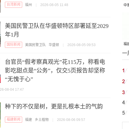
台湾新闻
福州
|
2026-08-05 11:48
中
吨
美国民警卫队在华盛顿特区部署延至2029
年1月
福建
国际新闻
美国民警卫队
华盛顿
|
2026-08-05 09:53
一
国
台官员“假考察真观光”花115万，称看电
影吃甜点是“公务”，仅交5页报告却坚称
“无愧于心”
26-08-04 17:47
种下的不仅是树，更是扎根本土的气韵
福建新闻
福建
乡土植物
|
2026-08-06 09:57