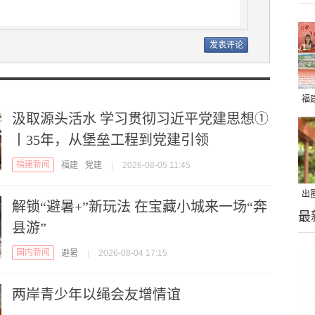
福
汲取源头活水 学习贯彻习近平党建思想①
丨35年，从堡垒工程到党建引领
福建新闻
福建
党建
|
2026-08-05 11:45
出
解锁“避暑+”新玩法 在宝藏小城来一场“奔
最
在
县游”
国内新闻
避暑
|
2026-08-04 17:15
两岸青少年以绳会友增情谊