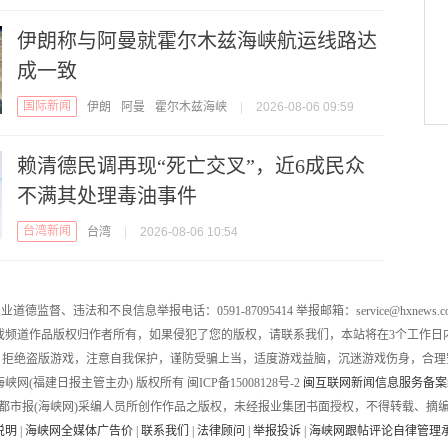
伊朗称与阿曼就霍尔木兹海峡航运线路达
成一致
国际新闻
伊朗
阿曼
霍尔木兹海峡
|
2026-08-06 09:59
赖清德民调再现“死亡交叉”，近6成民众
不满其处理毒油事件
台湾新闻
台湾
|
2026-08-06 10:54
业道德监督、违法和不良信息举报电话：0591-87095414 举报邮箱：service@hxnews.c
戏频道作品版权归作者所有，如果侵犯了您的版权，请联系我们，本站将在3个工作日
，拒绝盗版游戏，注意自我保护，谨防受骗上当，适度游戏益脑，沉迷游戏伤身，合理
016 海峡网(福建日报主管主办) 版权所有 闽ICP备15008128号-2
闽互联网新闻信息服务备案编号
都市报(海峡网)采编人员所创作作品之版权，未经报业集团书面授权，不得转载、摘
说明
|
海峡网全媒体广告价
|
联系我们
|
法律顾问
|
举报投诉
|
海峡网跟帖评论自律管理