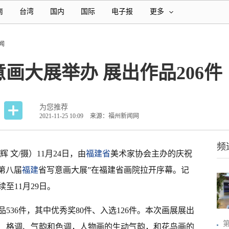
南
台湾
国内
国际
电子报
更多
闻
画大展举办 展出作品206件
为您推荐
2021-11-25 10:09
来源：福州新闻网
频
辉 文/摄）11月24日，由
福建省
美术家协会主办的庆祝
第八届
福建
省写意画大展”在福建省画院拉开序幕。记
至11月29日。
536件，其中优秀奖80件、入选126件。本次画展展出
、格调、气韵和色调，人物画的生动气韵，和花鸟画的