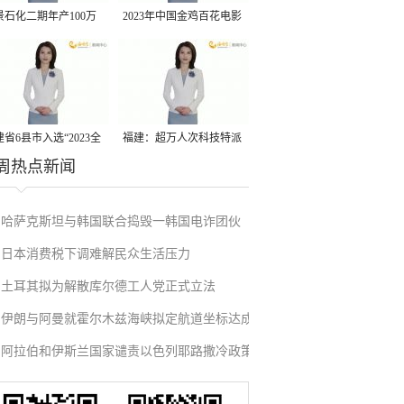
景石化二期年产100万
2023年中国金鸡百花电影
丙烷脱氢项目建成中交
节有福电影巡展31日启动
省6县市入选“2023全
福建：超万人次科技特派
周热点新闻
县域发展潜力百强县”
员一线开展服务
哈萨克斯坦与韩国联合捣毁一韩国电诈团伙
日本消费税下调难解民众生活压力
土耳其拟为解散库尔德工人党正式立法
伊朗与阿曼就霍尔木兹海峡拟定航道坐标达成
阿拉伯和伊斯兰国家谴责以色列耶路撒冷政策
一致