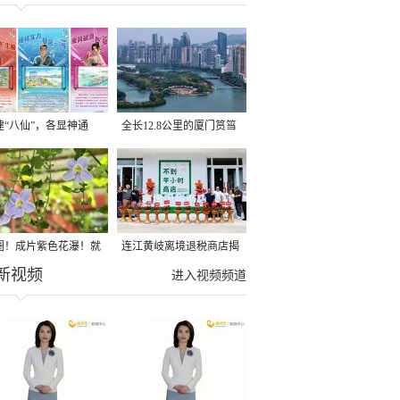
建“八仙”，各显神通
全长12.8公里的厦门筼筜
湖健身步道全线贯通
圈！成片紫色花瀑！就
连江黄岐离境退税商店揭
新视频
光明港公园
牌投用
进入视频频道