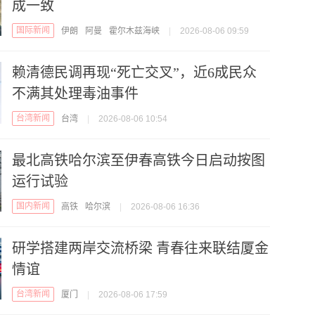
成一致
国际新闻
伊朗
阿曼
霍尔木兹海峡
|
2026-08-06 09:59
赖清德民调再现“死亡交叉”，近6成民众
不满其处理毒油事件
台湾新闻
台湾
|
2026-08-06 10:54
最北高铁哈尔滨至伊春高铁今日启动按图
运行试验
国内新闻
高铁
哈尔滨
|
2026-08-06 16:36
研学搭建两岸交流桥梁 青春往来联结厦金
情谊
台湾新闻
厦门
|
2026-08-06 17:59