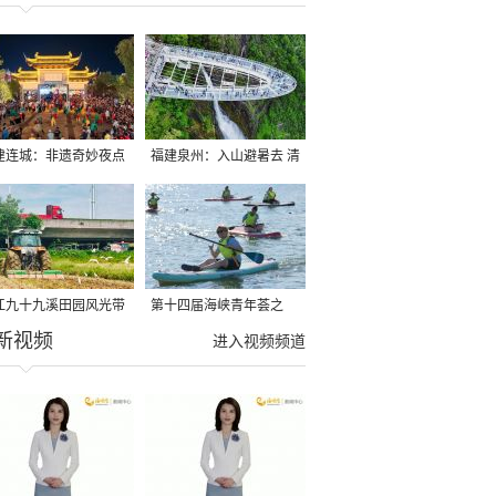
建连城：非遗奇妙夜点
福建泉州：入山避暑去 清
夏夜
凉好惬意
江九十九溪田园风光带
第十四届海峡青年荟之
新视频
亩早稻迎来成熟收割季
2026榕台青年大学生水上
进入视频频道
运动交流营