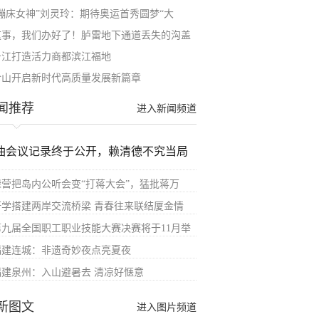
“蹦床女神”刘灵玲：期待奥运首秀圆梦“大
这事，我们办好了！胪雷地下通道丢失的沟盖
台江打造活力商都滨江福地
仓山开启新时代高质量发展新篇章
闻推荐
进入新闻频道
油会议记录终于公开，赖清德不究当局
绿营把岛内公听会变“打蒋大会”，猛批蒋万
研学搭建两岸交流桥梁 青春往来联结厦金情
第九届全国职工职业技能大赛决赛将于11月举
福建连城：非遗奇妙夜点亮夏夜
福建泉州：入山避暑去 清凉好惬意
新图文
进入图片频道