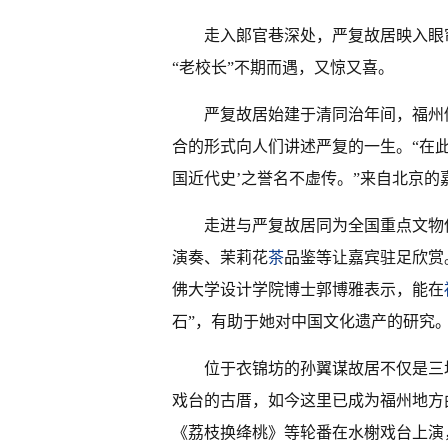
走入郞官巷深处，严复故居映入眼
“老校长”不期而遇，又惊又喜。
严复故居始建于清同治年间，福州
合的形式向人们讲述严复的一生。“在
国近代史’之誉名不虚传。”来自北京的
走进与严复故居同为全国重点文物
演奏、茉莉花
茶
品鉴等让嘉宾驻足欣赏
佛大学设计学院博士郭博雅表示，能在
石”，有助于她对中国文化遗产的研究
位于衣锦坊的孙翼谋故居不仅是三
戏台的古厝，如今这里已成为福州地方
《荔枝换绛桃》等轮番在水榭戏台上演