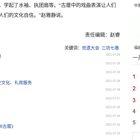
，学起了水袖、执团扇等。“古厝中的戏曲表演让人们
中
人们的文化自信。”赵雅静说。
吨
责任编辑：赵睿
关键词：
世遗大会
三坊七巷
福建
2021-07-29
录
一
国
2021-07-29
2021-07-29
2021-07-28
史文化、礼宾服务
2021-07-28
2021-07-27
2021-07-26
2021-07-26
2021-07-26
州古厝》
2021-07-23