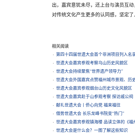
出，嘉宾意犹未尽，还上台与演员互动
对传统文化产生更多的认同感，坚定了
相关阅读
第四十四届世遗大会首个非洲项目列入名
世遗大会嘉宾参观考察乌山历史风貌区
世遗大会持续聚焦“世界遗产领导力”
世遗大会外国嘉宾点赞福州城市景观、历
世遗大会嘉宾参观烟台山历史文化风貌区
世遗大会嘉宾赴于山参观考察 探访戚公祠
献礼世遗大会丨侨心向党 福来福往
借势世遗大会 长乐龙峰书院变“热门”
世遗大会嘉宾参观镇海楼 品读立体的《福
世遗大会是什么会？一图了解这些知识