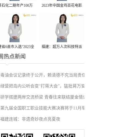
景石化二期年产100万
2023年中国金鸡百花电影
丙烷脱氢项目建成中交
节有福电影巡展31日启动
省6县市入选“2023全
福建：超万人次科技特派
周热点新闻
县域发展潜力百强县”
员一线开展服务
毒油会议记录终于公开，赖清德不究当局责任
绿营把岛内公听会变“打蒋大会”，猛批蒋万安
反甩锅卢秀燕，蓝营点名责任官员要求撤职下
研学搭建两岸交流桥梁 青春往来联结厦金情谊
废除监察机构主张，遭蓝营搬出蔡英文、赖清
台
第九届全国职工职业技能大赛决赛将于11月举
德过往言论打脸
福建连城：非遗奇妙夜点亮夏夜
行