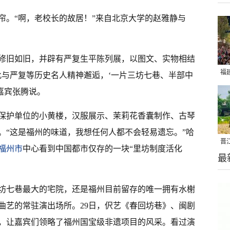
帘。“啊，老校长的故居！”来自北京大学的赵雅静与
修旧如旧，并辟有严复生平陈列展，以图文、实物相结
福
此与严复等历史名人精神邂逅，‘一片三坊七巷、半部中
亮
嘉宾张腾说。
保护单位的小黄楼，汉服展示、茉莉花香囊制作、古琴
。“这是福州的味道，我想任何人都不会轻易遗忘。”哈
晋
福州市
中心看到中国都市仅存的一块“里坊制度活化
最
千
。
坊七巷最大的宅院，还是福州目前留存的唯一拥有水榭
曲艺的常驻演出场所。29日，伬艺《春回坊巷》、闽剧
，让嘉宾们领略了福州国宝级非遗项目的风采。看过演