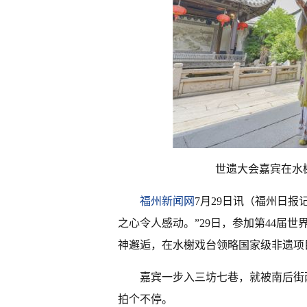
世遗大会嘉宾在水
福州新闻网
7月29日讯（福州日报
之心令人感动。”29日，参加第44届
神邂逅，在水榭戏台领略国家级非遗项
嘉宾一步入三坊七巷，就被南后街
拍个不停。