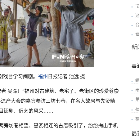
新
毒
榭戏台学习闽剧。
福州
日报记者 池远 摄
记者 吴晖）“福州对古建筑、老宅子、老街区的珍爱尊崇
世界遗产大会的嘉宾参访三坊七巷，在名人故居与先贤精
目闽剧、伬艺的风采……
两旁坊巷相望、黛瓦相连的古厝吸引了，纷纷掏出手机
最