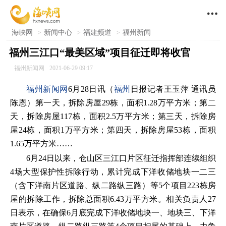

海峡网
>
新闻中心
>
福建频道
>
福州新闻
福州三江口“最美区域”项目征迁即将收官
福州新闻网
2021-06-29 09:17
福州新闻网
6月28日讯（
福州
日报记者王玉萍 通讯员
陈恩）第一天，拆除房屋29栋，面积1.28万平方米；第二
天，拆除房屋117栋，面积2.5万平方米；第三天，拆除房
屋24栋，面积1万平方米；第四天，拆除房屋53栋，面积
1.65万平方米……
6月24日以来，仓山区三江口片区征迁指挥部连续组织
4场大型保护性拆除行动，累计完成下洋收储地块一二三
（含下洋南片区道路、纵二路纵三路）等5个项目223栋房
屋的拆除工作，拆除总面积6.43万平方米。相关负责人27
日表示，在确保6月底完成下洋收储地块一、地块三、下洋