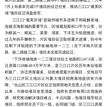
南片区道路、纵二路纵三路等4个项目扫尾的基础上，力争
7月上旬基本完成5个项目的征迁任务，推动三江口“最美区
域”项目征迁清盘收官。
三江口“最美区域”是福州城市东进南下和疏解老城、
连接滨海新城的重要节点，区域规划面积12平方公里，分
为樟岚一、樟岚二、梁厝、清富、下洋五大组团推进。经
过几年的不懈努力，片区项目征迁取得重大进展，到今年
仅剩下洋组团的下洋收储地块一二三（含下洋南片区道
路、纵二路纵三路）项目未全面完成征迁。
“下洋收储地块一二三项目涉征土地面积1247.6亩，涉
迁房屋1528栋48.9万平方米，是三江口片区历年来征地面
积最广、涉迁房屋最多、征收难度最大的项目，交地后可
为三江口片区土地出让与重大项目招商落地提供有力保
障。”仓山区三江口片区征迁指挥部相关负责人介绍，近期
以来，为推动项目攻坚清盘，指挥长坚持每周2次现场协
调，研究推动解决项目难点、卡点问题，包项目领导驻点
项目，指挥部全员下沉一线，会同城门镇、区三江口房屋