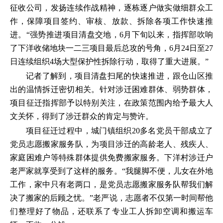
征收公司，发扬连续作战精神，逐栋逐户做实做细群众工
作，保障项目签约、审核、放款、拆除各项工作快速推
进。“强势推进项目清盘交地，6月下旬以来，指挥部吹响
了下洋收储地块一二三项目最后总攻的号角，6月24日至27
日连续组织4场大型保护性拆除行动，取得了重大进展。”
记者了解到，项目清盘扫尾的快速推进，跟仓山区推
出的温情拆迁密切相关。针对涉迁困难群体、弱势群体，
项目征迁指挥部予以特别关注，在政策范围内给予最大人
文关怀，得到了涉迁群众的肯定与赞许。
项目征迁过程中，城门镇组织20多名党员干部成立了
党员志愿搬家服务队，为项目涉迁的高龄老人、残疾人、
家庭困难户等特殊群体提供免费搬家服务。下洋村涉迁户
老严家就享受到了这样的服务。“我腿脚不便，儿女在外地
工作，家中只有老两口，是党员志愿搬家服务队帮我们解
决了搬家的后顾之忧。”老严说，志愿者不仅第一时间帮他
们整理好了物品，还联系了专业工人拆卸空调和搬运车