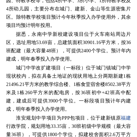
园、特教学校等，包括4所中学、3所小学、1所特教学校及
4所幼儿园，主要分布在城门、建新、金山等生源密集片
区。除特教学校项目预计今年秋季投入办学使用外，其余
项目均预计明年投用。
据悉，永南中学新校建设项目位于火车南站周边片
区，选址用地53.69亩，总建筑面积30901.16平方米，按36
班配建（最大容量48班），可提供2400个学位。预计年内
建成，明年春季投入办学使用。
城门中学改扩建项目（一标段）位于城门镇城门中学
现状校内，拟在具备土地证的现状用地上分两期新建1栋
21496.21平方米的教学综合楼、1栋食堂宿舍楼8502.38平方
米及1栋260平方米的配电房，按36班初中+42班高中配
建，建成后可提供3900个学位。一标段项目预计年内建
成，明年春季投入办学使用。
淮安规划中学项目为PPP包项目，位于建新镇原
福建
行政学院，规划用地33.35亩，30班初级中学规模（最大容
量36班），可提供1800个学位，拟建校舍面积2.6万平方