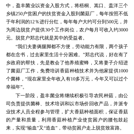
中，盈丰菌业以资金入股方式，将梧桐、嵩口、盖洋三个
乡镇250户贫困户的扶贫资金入股到菌菇厂，每年按照不低
于年利润的12％进行分红，每年每户大约可分到500元，并
为周边脱贫户提供30个工作岗位，农户每月可收入约3000
元。脱贫户郑志代就是其中的受益者。
“我们夫妻俩腿脚都不方便，劳动能力有限，两个孩子
都在念书，过去家里生活十分困难。”郑志代说，好在有了
乡政府的帮扶，先是教会了他养殖蜜蜂，又将妻子介绍进
了菌菇厂工作，免费培训香菇种植技术并为他家提供1000
个菌棒，“现在家里全年收入有10多万元，今年又可以过个
幸福年”。
下一阶段，盈丰菌业将继续积极引导农民种菇，由公
司负责提供菌棒、技术培训和以市场价回收产品，并派专
业技术人员全程参与管理，扩大香菇种植面积，保证香菇
的产量和质量，利用香菇种植产业使贫困户的腰包鼓起
来，实现“输血”又“造血”，带动贫困户走上脱贫致富路。