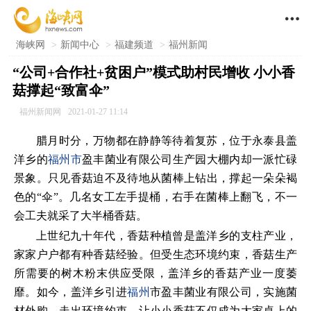

海峡网
>
新闻中心
>
福建频道
>
福州新闻
“公司+合作社+贫困户”模式助村民增收 小小香
菇撑起“致富伞”
福州新闻网
2021-01-27 11:14
腊月时分，万物都在静静等待着复苏，位于永泰县盖
洋乡的
福州市
盈丰菌业有限公司生产园大棚内却一派忙碌
景象。只见香菇迫不及待地从菌棒上钻出，撑起一朵朵褐
色的“伞”。几名女工左手提桶，右手在菌棒上翻飞，不一
会工夫就采了大半桶香菇。
上世纪九十年代，香菇种植曾是盖洋乡的支柱产业，
家家户户都有种香菇经验。但受生态环境约束，香菇生产
所需要的树木粉末供应受限，盖洋乡的香菇产业一度萎
靡。如今，盖洋乡引进
福州
市盈丰菌业有限公司，实施菌
材外购，走出环境约束，让小小香菇不仅成为大家桌上的