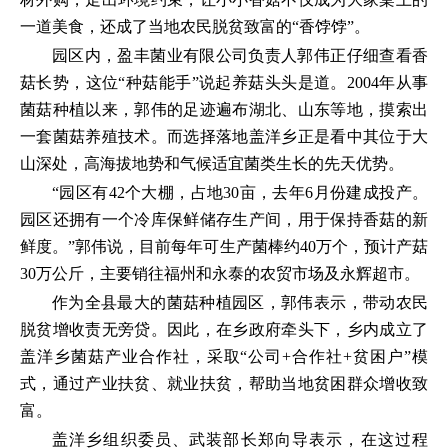
一道美食，还成了当地农民脱贫致富的“香饽饽”。
园区内，盈丰菌业有限公司负责人郭伟正仔细查看香
菇长势，这位“种菇能手”说起养菇头头是道。2004年从事
菌菇种植以来，郭伟的足迹遍布湖北、山东等地，摸索出
一套菌菇养殖技术。而选择落地盖洋乡正是看中其位于大
山深处，高海拔地势和气候适宜菌类生长的先天优势。
“园区有42个大棚，占地30亩，去年6月份建成投产。
园区还拥有一个冷库保鲜储存生产间，用于保持香菇的新
鲜度。”郭伟说，目前每年可生产菌棒约40万个，预计产菇
30万公斤，主要销往福州和永泰的农贸市场及永辉超市。
作为全县最大的菌菇种植园区，郭伟表示，带动农民
脱贫增收责无旁贷。因此，在乡政府牵头下，乡内成立了
盖洋乡菌菇产业合作社，采取“公司+合作社+贫困户”模
式，通过产业扶贫、就业扶贫，帮助当地贫困群众增收致
富。
盖洋乡组织委员、武装部长郑向导表示，在这过程