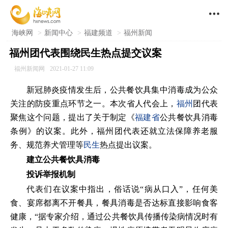

海峡网
>
新闻中心
>
福建频道
>
福州新闻
福州团代表围绕民生热点提交议案
福州新闻网
2021-01-27 11:09
新冠肺炎疫情发生后，公共餐饮具集中消毒成为公众
关注的防疫重点环节之一。本次省人代会上，
福州
团代表
聚焦这个问题，提出了关于制定《
福建省
公共餐饮具消毒
条例》的议案。此外，福州团代表还就立法保障养老服
务、规范养犬管理等
民生
热点提出议案。
建立公共餐饮具消毒
投诉举报机制
代表们在议案中指出，俗话说“病从口入”，任何美
食、宴席都离不开餐具，餐具消毒是否达标直接影响食客
健康，“据专家介绍，通过公共餐饮具传播传染病情况时有