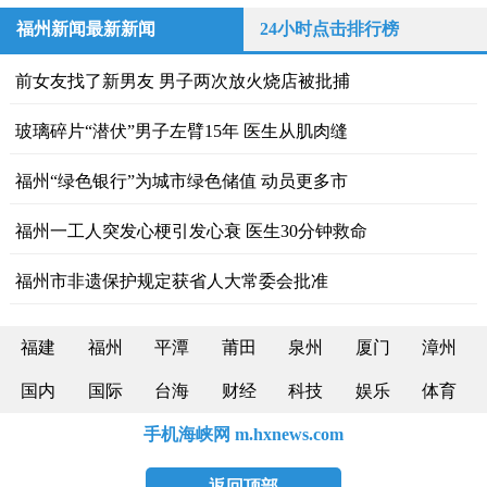
福州新闻最新新闻
24小时点击排行榜
前女友找了新男友 男子两次放火烧店被批捕
玻璃碎片“潜伏”男子左臂15年 医生从肌肉缝
福州“绿色银行”为城市绿色储值 动员更多市
福州一工人突发心梗引发心衰 医生30分钟救命
福州市非遗保护规定获省人大常委会批准
福建
福州
平潭
莆田
泉州
厦门
漳州
国内
国际
台海
财经
科技
娱乐
体育
手机海峡网 m.hxnews.com
返回顶部