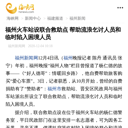

海峡网
>
新闻中心
>
福建频道
>
福州新闻
福州火车站设联合救助点 帮助流浪乞讨人员和
临时陷入困境人员
福州新闻网
2020-12-04 10:18
福州新闻网
12月4日讯（
福州
晚报记者 陈丹 通讯员 张
宁）年初，福州晚报“福州人物”栏目曾报道了杨仁德的故
事——《“好人德哥”：情暖回乡路》，他自费帮助旅客购
买“爱心车票”。3日，记者获悉，从10月开始，曾经的自费
捐助有了“赞助者”：
福州市
救助站、晋安区民政局与福州
车站派出所设立了联合救助点，帮助流浪乞讨人员和临时
陷入困境人员。
据介绍，联合救助点设在位于福州火车站的杨仁德警
务室，平日民政部门在这里安排一名志愿者，可为因务工
无果、寻亲不遇、偶遇扒窃等临时陷入困境的群众和流浪