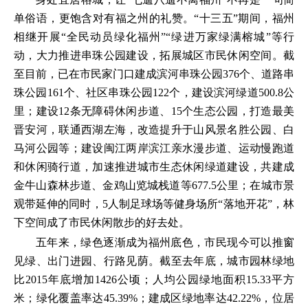
单俗语，更饱含对有福之州的礼赞。“十三五”期间，福州
相继开展“全民动员绿化福州”“绿进万家绿满榕城”等行
动，大力推进串珠公园建设，拓展城区市民休闲空间。截
至目前，已在市民家门口建成滨河串珠公园376个、道路串
珠公园161个、社区串珠公园122个，建设滨河绿道500.8公
里；建设12条无障碍休闲步道、15个生态公园，打造最美
晋安河，联通西湖左海，改造提升于山风景名胜公园、白
马河公园等；建设闽江两岸滨江亲水漫步道、运动慢跑道
和休闲骑行道，加速推进城市生态休闲绿道建设，共建成
金牛山森林步道、金鸡山览城栈道等677.5公里；在城市景
观带延伸的同时，5人制足球场等健身场所“落地开花”，林
下空间成了市民休闲散步的好去处。
五年来，绿色逐渐成为福州底色，市民现今可以推窗
见绿、出门进园、行路见荫。截至去年底，城市园林绿地
比2015年底增加1426公顷；人均公园绿地面积15.33平方
米；绿化覆盖率达45.39%；建成区绿地率达42.22%，位居