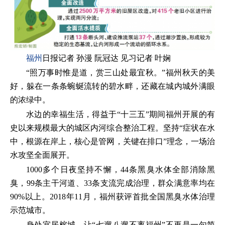
福州
日报记者 孙漫 阮冠达 见习记者 叶娴
“照万事时惟是道，赏三山处最宜秋。”福州秋天的美
好，躲在一条条蜿蜒流转的碧水畔，还藏在城内城外满眼
的浓绿中。
水边的幸福生活，得益于“十三五”期间福州开展的有
史以来规模最大的城区内河综合整治工程。坚持“症状在水
中，根源在岸上，核心是管网，关键在排口”理念，一场治
水攻坚全面展开。
1000多个日夜坚持不懈，44条黑臭水体全部消除黑
臭，99条主干河道、33条支流完成治理，群众满意率均在
90%以上。2018年11月，福州获评首批全国黑臭水体治理
示范城市。
身处宜居榕城，让“七遛八遛不离福州”不再是一句简