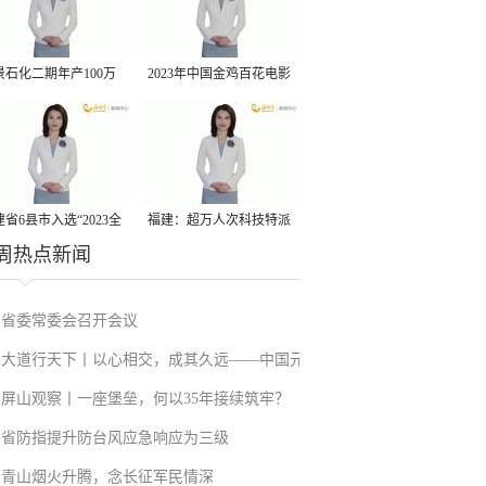
景石化二期年产100万
2023年中国金鸡百花电影
丙烷脱氢项目建成中交
节有福电影巡展31日启动
省6县市入选“2023全
福建：超万人次科技特派
周热点新闻
县域发展潜力百强县”
员一线开展服务
省委常委会召开会议
大道行天下丨以心相交，成其久远——中国元
屏山观察丨一座堡垒，何以35年接续筑牢？
首外交的世界情怀与大国气派
省防指提升防台风应急响应为三级
青山烟火升腾，念长征军民情深