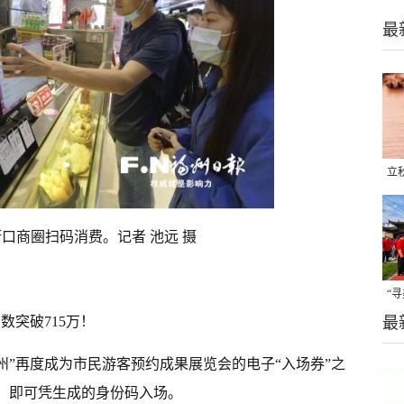
最
立
晒
味
口商圈扫码消费。记者 池远 摄
“
户数突破715万！
最
题
州”再度成为市民游客预约成果展览会的电子“入场券”之
间，即可凭生成的身份码入场。