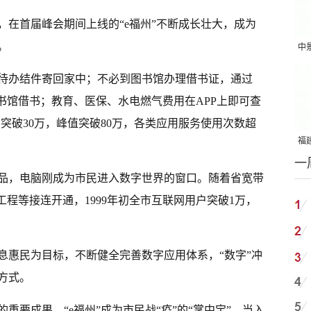
，在首届峰会期间上线的“e福州”不断成长壮大，成为
。
中
吨
待办结件寄回家中；不必到图书馆办理借书证，通过
图书馆借书；教育、医保、水电燃气费用在APP上即可查
户突破30万，峰值突破80万，各类应用服务使用次数超
福建
一
国
费品，电脑刚成为市民进入数字世界的窗口。随着省宽带
工程等接连开通，1999年初全市互联网用户突破1万，
息惠民为目标，不断健全完善数字应用体系，“数字”冲
方式。
重要成果，“e福州”成为市民战“疫”的“掌中宝”。当入