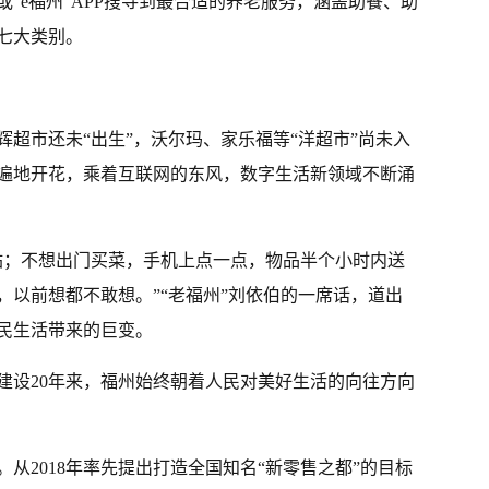
“e福州”APP搜寻到最合适的养老服务，涵盖助餐、助
七大类别。
超市还未“出生”，沃尔玛、家乐福等“洋超市”尚未入
遍地开花，乘着互联网的东风，数字生活新领域不断涌
站；不想出门买菜，手机上点一点，物品半个小时内送
，以前想都不敢想。”“老福州”刘依伯的一席话，道出
市民生活带来的巨变。
建设20年来，福州始终朝着人民对美好生活的向往方向
从2018年率先提出打造全国知名“新零售之都”的目标