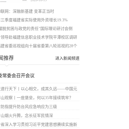
2020-10-15
物联网：深融新基建 变革正当时
前三季度福建省实际使用外资增长19.3%
“摆脱贫困与政党的责任”国际理论研讨会侧
省领导赴福建信息职业技术学院平潭校区调研
福建省委巡视组向十届省委第八轮巡视的28个
闻推荐
进入新闻频道
委常委会召开会议
大道行天下丨以心相交，成其久远——中国元
屏山观察丨一座堡垒，何以35年接续筑牢？
省防指提升防台风应急响应为三级
青山烟火升腾，念长征军民情深
全省深入学习贯彻习近平党建思想赓续实施新