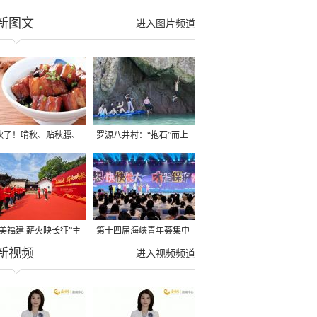
新图文
进入图片频道
秋了！啃秋、贴秋膘、
罗源八井村：“抱石”而上
秋，福建人这样过才够
→
寻美福建 薪火映长征”主
第十四届海峡青年荟集中
新视频
活动在龙岩长汀启动
阶段活动在福州举行
进入视频频道