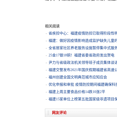
相关阅读
省疾控中心：福建疫情防控已取得阶段性
福建：做好因疫情影响造成监护缺失儿童
全省居家社区养老服务设施暂停集中式服
25金17银18铜！福建省委省政府发出贺电
尹力与省级政法机关领导班子成员集体谈
福建交警发布2021年国庆假期福建省高速
福州创建全国文明典范城市应知应会
优化申报和审批 疫情防控期间福建确保科
福建上周主要食品价格14跌10涨2平
福建15家单位上榜第五批国家级非遗项目
网友评论