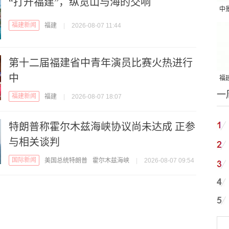
“打开福建”，纵览山与海的交响
中
吨
福建新闻
福建
|
2026-08-07 11:44
第十二届福建省中青年演员比赛火热进行
中
福建
一
国
福建新闻
福建
|
2026-08-07 18:07
特朗普称霍尔木兹海峡协议尚未达成 正参
与相关谈判
国际新闻
美国总统特朗普
霍尔木兹海峡
|
2026-08-07 09:54