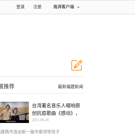
登录
注册
海湃客户端
道推荐
最新福建新闻
台湾著名音乐人唱响原
创抗疫歌曲《感动》，
2021-09-28
为
福建两市选出新一届市委领导班子