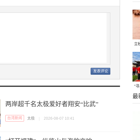
立
晒
味
“
最
题
两岸超千名太极爱好者翔安“比武”
台湾新闻
太极
|
2026-08-07 10:41