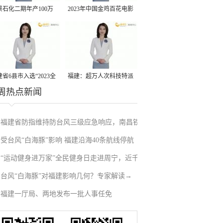
景石化二期年产100万
2023年中国金鸡百花电影
丙烷脱氢项目建成中交
节有福电影巡展31日启动
省6县市入选“2023全
福建：超万人次科技特派
周热点新闻
县域发展潜力百强县”
员一线开展服务
福建省防指维持防台风三级应急响应，南昌铁
受台风“白海豚”影响 福建沿海40条航线停航
路停运部分旅客列车→
“运动健身进万家”全民健身日走进周宁，近千
台风“白海豚”对福建影响几何？专家解读→
人徒步云端
福建一厅局、两地发布一批人事任免