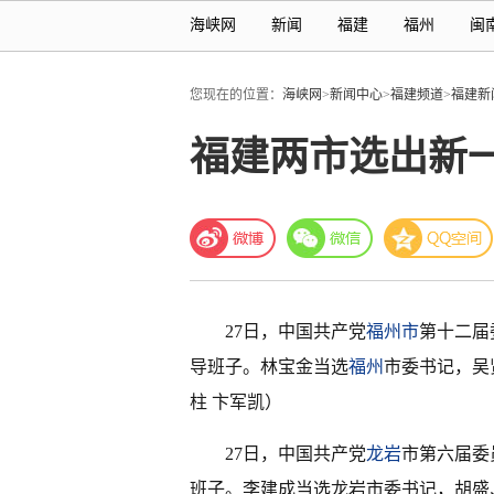
海峡网
新闻
福建
福州
闽
您现在的位置：
海峡网
>
新闻中心
>
福建频道
>
福建新
福建两市选出新
27日，中国共产党
福州市
第十二届
导班子。林宝金当选
福州
市委书记，吴
柱 卞军凯）
27日，中国共产党
龙岩
市第六届委
班子。李建成当选龙岩市委书记，胡盛