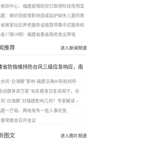
省疾控中心：福建疫情防控已取得阶段性明显
福建：做好因疫情影响造成监护缺失儿童的救
全省居家社区养老服务设施暂停集中式服务和
5金17银18铜！福建省委省政府发出贺电
闻推荐
进入新闻频道
建省防指维持防台风三级应急响应，南
受台风“白海豚”影响 福建沿海40条航线停
“运动健身进万家”全民健身日走进周宁，近
台风“白海豚”对福建影响几何？专家解读→
福建一厅局、两地发布一批人事任免
省委常委会召开会议
新图文
进入图片频道