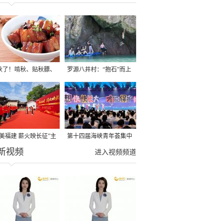
秋了！啃秋、贴秋膘、
罗源八井村：“抱石”而上
秋，福建人这样过才够
→
寻美福建 薪火映长征”主
第十四届海峡青年荟集中
新视频
活动在龙岩长汀启动
阶段活动在福州举行
进入视频频道