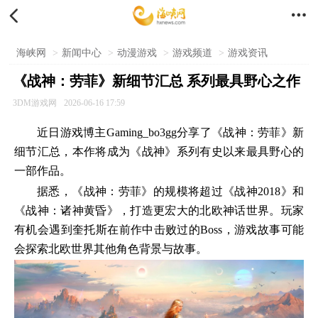


海峡网
>
新闻中心
>
动漫游戏
>
游戏频道
>
游戏资讯
《战神：劳菲》新细节汇总 系列最具野心之作
3DM游戏网
2026-06-16 17:59
近日游戏博主Gaming_bo3gg分享了《战神：劳菲》新
细节汇总，本作将成为《战神》系列有史以来最具野心的
一部作品。
据悉，《战神：劳菲》的规模将超过《战神2018》和
《战神：诸神黄昏》，打造更宏大的北欧神话世界。玩家
有机会遇到奎托斯在前作中击败过的Boss，游戏故事可能
会探索北欧世界其他角色背景与故事。