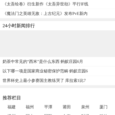
《太吾绘卷》衍生新作《太吾异世劫》平行IF线
《魔法门之英雄无敌：上古纪元》发布PvE新内
24小时新闻排行
奶茶中常见的“西米”是什么东西 蚂蚁庄园6月
以下哪一项是国家商业秘密保护范畴 蚂蚁庄园6
世界杯史上最小参赛国主教练哭了 库拉索1比7
推荐栏目
福建
福州
平潭
莆田
泉州
厦门