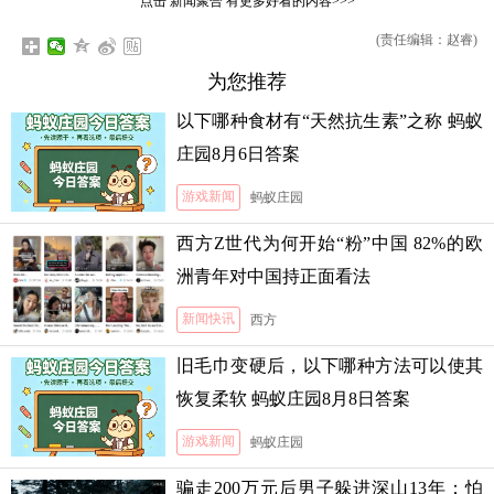
点击
新闻聚合
有更多好看的内容>>>
(责任编辑：赵睿)
为您推荐
以下哪种食材有“天然抗生素”之称 蚂蚁
庄园8月6日答案
游戏新闻
蚂蚁庄园
西方Z世代为何开始“粉”中国 82%的欧
洲青年对中国持正面看法
新闻快讯
西方
旧毛巾变硬后，以下哪种方法可以使其
恢复柔软 蚂蚁庄园8月8日答案
游戏新闻
蚂蚁庄园
骗走200万元后男子躲进深山13年：怕