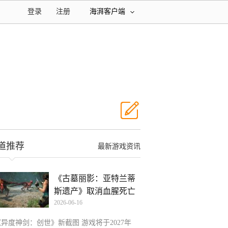
登录
注册
海湃客户端
道推荐
最新游戏资讯
《古墓丽影：亚特兰蒂
斯遗产》取消血腥死亡
2026-06-16
镜
《异度神剑：创世》新截图 游戏将于2027年