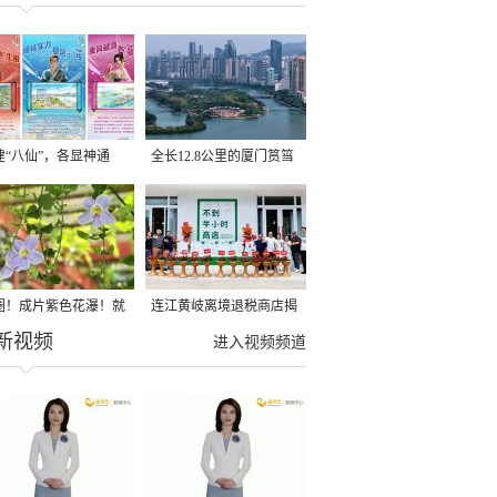
建“八仙”，各显神通
全长12.8公里的厦门筼筜
湖健身步道全线贯通
圈！成片紫色花瀑！就
连江黄岐离境退税商店揭
新视频
光明港公园
牌投用
进入视频频道