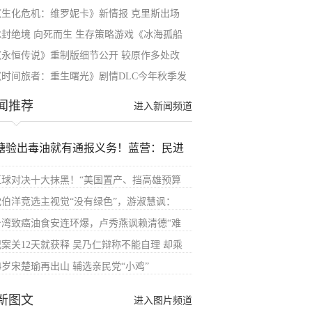
《生化危机：维罗妮卡》新情报 克里斯出场
冰封绝境 向死而生 生存策略游戏《冰海孤船
《永恒传说》重制版细节公开 较原作多处改
《时间旅者：重生曙光》剧情DLC今年秋季发
闻推荐
进入新闻频道
糖验出毒油就有通报义务！蓝营：民进
直球对决十大抹黑！“美国置产、挡高雄预算
沈伯洋竞选主视觉“没有绿色”，游淑慧讽：
台湾致癌油食安连环爆，卢秀燕讽赖清德“难
犯案关12天就获释 吴乃仁辩称不能自理 却乘
4岁宋楚瑜再出山 辅选亲民党“小鸡”
新图文
进入图片频道