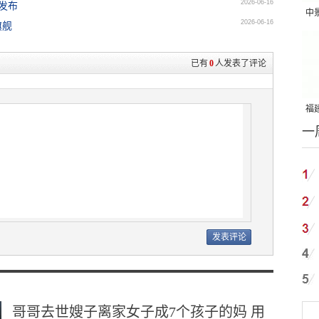
2026-06-16
发布
中
2026-06-16
旗舰
吨
已有
0
人发表了评论
福建
一
国
哥哥去世嫂子离家女子成7个孩子的妈 用