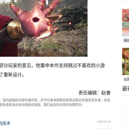
福
部分玩家的意见，他重申本作支持跳过不喜欢的小游
了重新设计。
出
最
在
责任编辑：赵睿
。该内容版权归原作者所有，并不代表本网赞同其观点和对其真实性负责。如该
com联系或者请点击右侧投诉按钮，我们会及时反馈并处理完毕。
2026-06-16
启技术