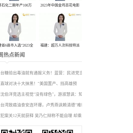
景石化二期年产100万
2023年中国金鸡百花电影
丙烷脱氢项目建成中交
节有福电影巡展31日启动
省6县市入选“2023全
福建：超万人次科技特派
周热点新闻
县域发展潜力百强县”
员一线开展服务
台糖验出毒油就有通报义务！蓝营：民进党当
直球对决十大抹黑！“美国置产、挡高雄预
局别再诡辩
沈伯洋竞选主视觉“没有绿色”，游淑慧讽：知
算”，柯志恩竞选官网全说了
台湾致癌油食安连环爆，卢秀燕讽赖清德“难得
道绿色在台北惹人厌
犯案关12天就获释 吴乃仁辩称不能自理 却乘豪
出门”
车健身