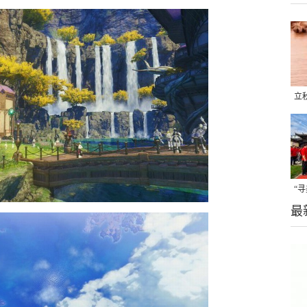
立
晒
味
“
最
题