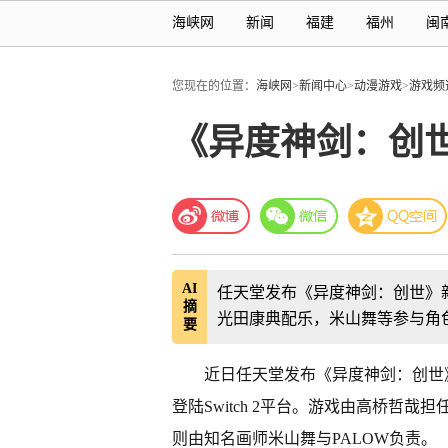
海峡网
新闻
福建
福州
闽
您现在的位置：
海峡网
>
新闻中心
>
动漫游戏
>
游戏频
《异度神剑：创世
AI
任天堂发布《异度神剑：创世》新截
摘
光田康典配乐，米山舞等参与角
要
近日任天堂发布《异度神剑：创世》(Xen
登陆Switch 2平台。游戏由高桥哲
则由知名画师米山舞与PALOW负责。