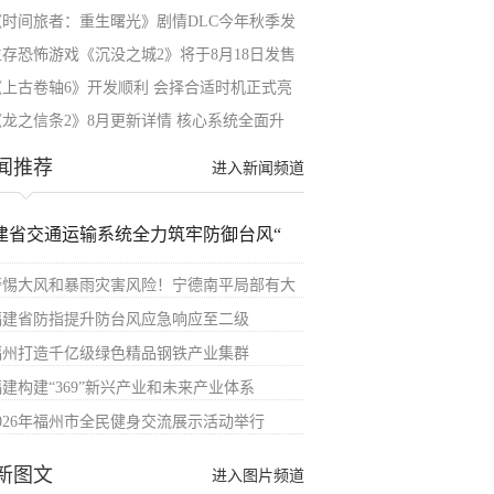
《时间旅者：重生曙光》剧情DLC今年秋季发
生存恐怖游戏《沉没之城2》将于8月18日发售
《上古卷轴6》开发顺利 会择合适时机正式亮
《龙之信条2》8月更新详情 核心系统全面升
闻推荐
进入新闻频道
建省交通运输系统全力筑牢防御台风“
警惕大风和暴雨灾害风险！宁德南平局部有大
福建省防指提升防台风应急响应至二级
福州打造千亿级绿色精品钢铁产业集群
福建构建“369”新兴产业和未来产业体系
2026年福州市全民健身交流展示活动举行
新图文
进入图片频道