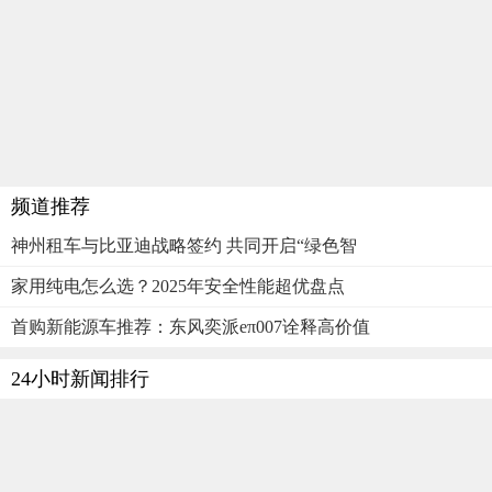
频道推荐
神州租车与比亚迪战略签约 共同开启“绿色智
家用纯电怎么选？2025年安全性能超优盘点
首购新能源车推荐：东风奕派eπ007诠释高价值
24小时新闻排行