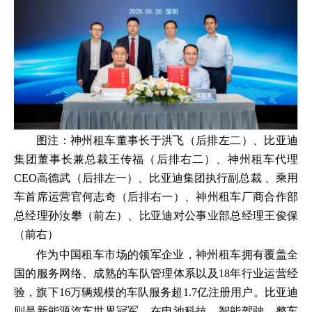
图注：神州租车董事长于洪飞（后排左二）、比亚迪
集团董事长兼总裁王传福（后排右二）、神州租车代理
CEO高德武（后排左一）、比亚迪集团执行副总裁 、乘用
车首席运营官何志奇（后排右一）、神州租车厂商合作部
总经理孙汝攀（前左）、比亚迪对公事业部总经理王俊保
（前右）
作为中国租车市场的领军企业，神州租车拥有覆盖全
国的服务网络、成熟的车队管理体系以及18年行业运营经
验，旗下16万辆规模的车队服务超1.7亿注册用户。比亚迪
则是新能源汽车世界冠军，在电池科技、智能驾驶、整车