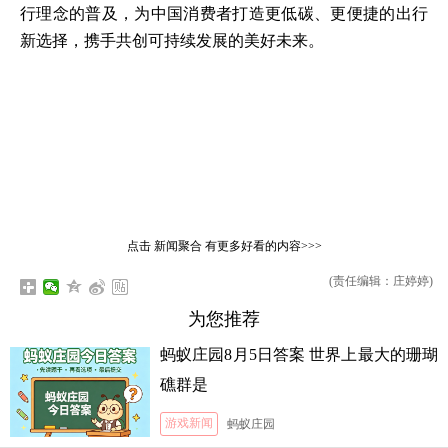
行理念的普及，为中国消费者打造更低碳、更便捷的出行
新选择，携手共创可持续发展的美好未来。
点击
新闻聚合
有更多好看的内容>>>
(责任编辑：庄婷婷)
为您推荐
蚂蚁庄园8月5日答案 世界上最大的珊瑚
礁群是
游戏新闻
蚂蚁庄园