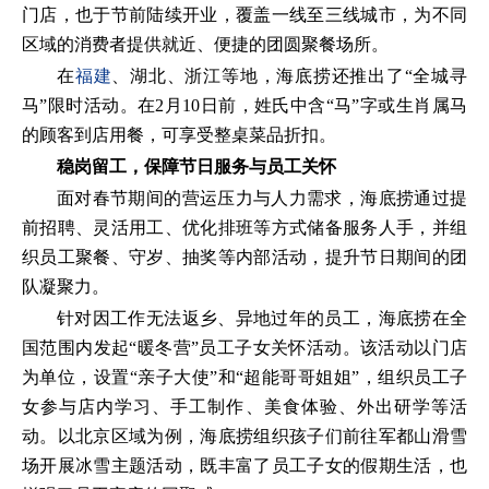
门店，也于节前陆续开业，覆盖一线至三线城市，为不同
区域的消费者提供就近、便捷的团圆聚餐场所。
在
福建
、湖北、浙江等地，海底捞还推出了“全城寻
马”限时活动。在2月10日前，姓氏中含“马”字或生肖属马
的顾客到店用餐，可享受整桌菜品折扣。
稳岗留工，保障节日服务与员工关怀
面对春节期间的营运压力与人力需求，海底捞通过提
前招聘、灵活用工、优化排班等方式储备服务人手，并组
织员工聚餐、守岁、抽奖等内部活动，提升节日期间的团
队凝聚力。
针对因工作无法返乡、异地过年的员工，海底捞在全
国范围内发起“暖冬营”员工子女关怀活动。该活动以门店
为单位，设置“亲子大使”和“超能哥哥姐姐”，组织员工子
女参与店内学习、手工制作、美食体验、外出研学等活
动。以北京区域为例，海底捞组织孩子们前往军都山滑雪
场开展冰雪主题活动，既丰富了员工子女的假期生活，也