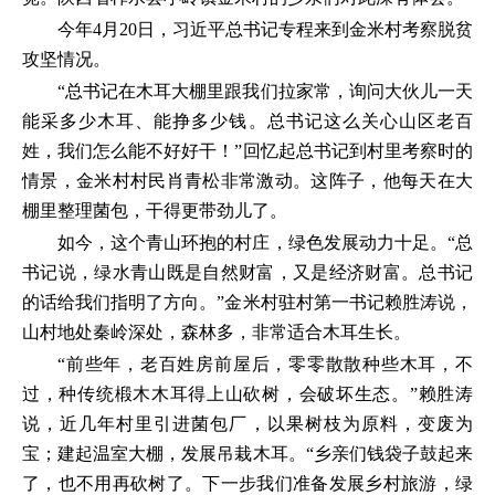
今年4月20日，习近平总书记专程来到金米村考察脱贫
攻坚情况。
“总书记在木耳大棚里跟我们拉家常，询问大伙儿一天
能采多少木耳、能挣多少钱。总书记这么关心山区老百
姓，我们怎么能不好好干！”回忆起总书记到村里考察时的
情景，金米村村民肖青松非常激动。这阵子，他每天在大
棚里整理菌包，干得更带劲儿了。
如今，这个青山环抱的村庄，绿色发展动力十足。“总
书记说，绿水青山既是自然财富，又是经济财富。总书记
的话给我们指明了方向。”金米村驻村第一书记赖胜涛说，
山村地处秦岭深处，森林多，非常适合木耳生长。
“前些年，老百姓房前屋后，零零散散种些木耳，不
过，种传统椴木木耳得上山砍树，会破坏生态。”赖胜涛
说，近几年村里引进菌包厂，以果树枝为原料，变废为
宝；建起温室大棚，发展吊栽木耳。“乡亲们钱袋子鼓起来
了，也不用再砍树了。下一步我们准备发展乡村旅游，绿