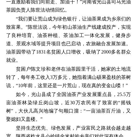
一直激励着我们向前走、加油干！”河南省光山县司马光油
茶园负责人陈世法动情回忆。
“我们要让荒山成为绿色银行，让油茶果成为乡亲们的
致富果。”陈世法说，今年初山茶油生产线建成投产，实现
了良种培育、油茶种植、茶油加工一体化发展，健身步
道、景观水域等提升项目也已启动，农旅融合发展加速。
油茶园带动了1831名贫困人口增收，吸纳了2000多名群众
就业。
贫困户陈文珍和老伴在油茶园里干活，她家的土地流
转了，每年务工收入3万多元，她指着满山硕果盈枝的茶树
说，“10年前，这里还是一片荒山，现在真的变金山喽！”
如今，光山县成了全国油茶产业发展重点县，25.5万
亩油茶林染绿丘岗山坡，近30万农民有了致富的“摇钱
树”，大伙儿高兴地编了句顺口溜：“一亩油茶百斤油，又
娶媳妇又盖楼。”
坚持生态优先、绿色发展，产业富民之路就会越走越
宽。陕西省柞水县小岭镇金米村的乡亲们对此深有体会。