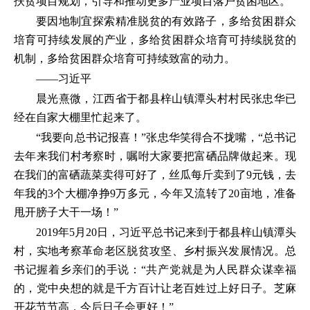
扶贫项目规划，引导和推动更多产业项目落户贫困地区。
要因地制宜探索精准脱贫的有效路子，多给贫困群众
培育可持续发展的产业，多给贫困群众培育可持续脱贫的
机制，多给贫困群众培育可持续致富的动力。
——习近平
晨光熹微，江西省于都县梓山镇潭头村村民张忠华已
经在自家大棚里忙起来了。
“我要向总书记报喜！”张忠华笑得合不拢嘴，“总书记
去年来我们村考察时，嘱咐大家要把富硒品牌做起来。现
在我们的富硒蔬菜卖得可好了，丝瓜每斤卖到了9元钱，去
年我的3个大棚净挣9万多元，今年又流转了20亩地，准备
甩开膀子大干一场！”
2019年5月20日，习近平总书记来到于都县梓山镇潭头
村，实地考察革命老区脱贫攻坚、乡村振兴发展情况。总
书记握着乡亲们的手说：“共产党就是为人民群众谋幸福
的，党中央想的就是千方百计让老百姓过上好日子。芝麻
开花节节高，今后日子会更好！”