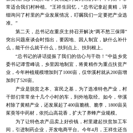
常适合我们村种植。”王祥生回忆，“总书记拿起黄精，详
细询问了村里的产业发展情况，叮嘱我们一定要把产业选
准。”
第二天，总书记在重庆主持召开解决“两不愁三保障”
突出问题座谈会时指出，要因地、因人制宜，缺什么补什
么，能干什么就干什么，扶到点上、扶到根上。
“总书记的讲话提振了我们的信心与干劲！”中益乡党
委书记谭雪峰说，乡里因地制宜，将黄精作为重点扶贫产
业，今年种植规模增加到了1000亩，仅华溪村就从200亩增
加到了520亩。
产业是脱贫之本、富民之基，为了选准特色产业，村
干部们常常坐十几个小时的车，到外地取经。如今，华溪
村除了黄精产业，还发展起了400亩脆桃、脆李，1800亩吴
茱萸等中药材，依托山高花香，扩大了养蜂产业规模。
为了让特色农产品卖上好价钱，村里建起扶贫加工车
间，引进制药企业，开发电商平台。今年4月，王祥生还当