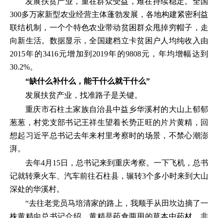
发展扶贫产业，重在群众受益，难在持续稳定。全国
300多万家新型农业经营主体蓬勃发展，各地构建紧密利益
联结机制，一个个特色农业带动贫困群众甩掉穷帽子，走
向新生活。数据显示，全国建档立卡贫困户人均纯收入由
2015年的3416元增加到2019年的9808元，年均增幅达到
30.2%。
“缺什么补什么，能干什么就干什么”
发展扶贫产业，找准路子是关键。
重庆市石柱土家族自治县中益乡华溪村的大山上郁郁
葱葱，村党支部书记王祥生望着长势正旺的片片黄精，回
想起习近平总书记去年来村里考察时的场景，不禁心潮澎
湃。
去年4月15日，总书记来到重庆考察。一下飞机，总书
记就转乘火车、汽车前往石柱县，辗转3个多小时来到大山
深处的华溪村。
“去往老党员马培清家的路上，我顺手从田坎边摘了一
株黄精向总书记介绍，黄精是药食两用的草本中药材，非