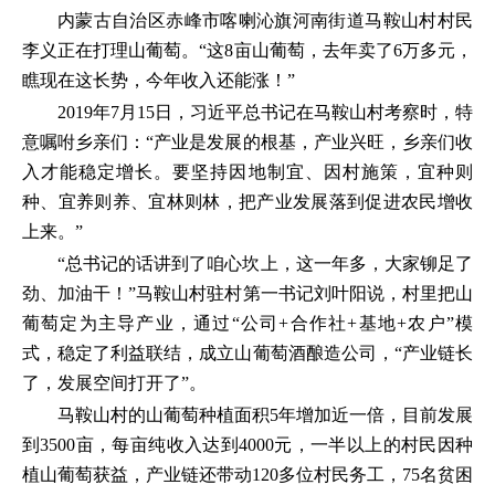
内蒙古自治区赤峰市喀喇沁旗河南街道马鞍山村村民
李义正在打理山葡萄。“这8亩山葡萄，去年卖了6万多元，
瞧现在这长势，今年收入还能涨！”
2019年7月15日，习近平总书记在马鞍山村考察时，特
意嘱咐乡亲们：“产业是发展的根基，产业兴旺，乡亲们收
入才能稳定增长。要坚持因地制宜、因村施策，宜种则
种、宜养则养、宜林则林，把产业发展落到促进农民增收
上来。”
“总书记的话讲到了咱心坎上，这一年多，大家铆足了
劲、加油干！”马鞍山村驻村第一书记刘叶阳说，村里把山
葡萄定为主导产业，通过“公司+合作社+基地+农户”模
式，稳定了利益联结，成立山葡萄酒酿造公司，“产业链长
了，发展空间打开了”。
马鞍山村的山葡萄种植面积5年增加近一倍，目前发展
到3500亩，每亩纯收入达到4000元，一半以上的村民因种
植山葡萄获益，产业链还带动120多位村民务工，75名贫困