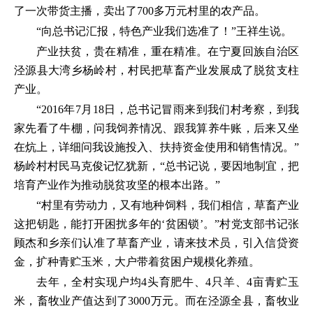
了一次带货主播，卖出了700多万元村里的农产品。
“向总书记汇报，特色产业我们选准了！”王祥生说。
产业扶贫，贵在精准，重在精准。在宁夏回族自治区
泾源县大湾乡杨岭村，村民把草畜产业发展成了脱贫支柱
产业。
“2016年7月18日，总书记冒雨来到我们村考察，到我
家先看了牛棚，问我饲养情况、跟我算养牛账，后来又坐
在炕上，详细问我设施投入、扶持资金使用和销售情况。”
杨岭村村民马克俊记忆犹新，“总书记说，要因地制宜，把
培育产业作为推动脱贫攻坚的根本出路。”
“村里有劳动力，又有地种饲料，我们相信，草畜产业
这把钥匙，能打开困扰多年的‘贫困锁’。”村党支部书记张
顾杰和乡亲们认准了草畜产业，请来技术员，引入信贷资
金，扩种青贮玉米，大户带着贫困户规模化养殖。
去年，全村实现户均4头育肥牛、4只羊、4亩青贮玉
米，畜牧业产值达到了3000万元。而在泾源全县，畜牧业