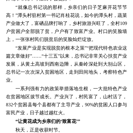
“就像总书记说的那样，乡亲们的日子芝麻开花节节
高！”潭头村驻村第一书记肖桂花说，如今的潭头村，蔬菜
产业做大了，富硒品牌打响了，乡村旅游兴旺了，全村109
户贫困户全部脱了贫，户户有了致富产业。村口的笑脸墙
上，一张张村民们脱贫后的笑脸灿烂绽放。
“发展产业是实现脱贫的根本之策”“把现代特色农业这
篇文章做好”……“十三五”以来，总书记非常关心扶贫产业
发展，从黄土高坡到西南边陲，从秦岭深处到大别山区，
总书记一次次深入贫困地区，走到田间地头，考察特色产
业。
一系列强有力的政策举措落地生根，一大批特色产业
在贫困地区拔节成长。产业兴了，村民富了，山村活了，
832个贫困县每个县都有了主导产业，90%的贫困人口参与
富民产业，日子越过越红火。
“让黄花成为乡亲们的‘致富花’”
秋天，正是收获时节。