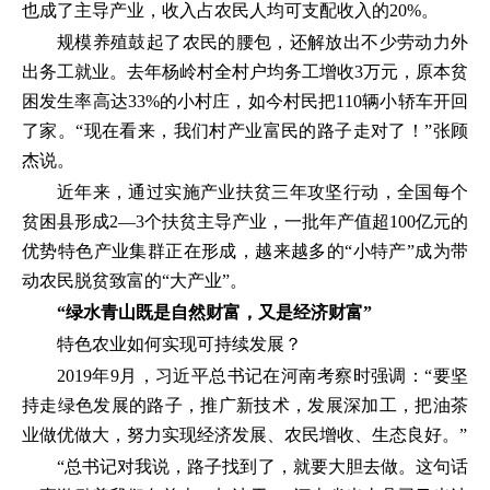
也成了主导产业，收入占农民人均可支配收入的20%。
规模养殖鼓起了农民的腰包，还解放出不少劳动力外
出务工就业。去年杨岭村全村户均务工增收3万元，原本贫
困发生率高达33%的小村庄，如今村民把110辆小轿车开回
了家。“现在看来，我们村产业富民的路子走对了！”张顾
杰说。
近年来，通过实施产业扶贫三年攻坚行动，全国每个
贫困县形成2—3个扶贫主导产业，一批年产值超100亿元的
优势特色产业集群正在形成，越来越多的“小特产”成为带
动农民脱贫致富的“大产业”。
“绿水青山既是自然财富，又是经济财富”
特色农业如何实现可持续发展？
2019年9月，习近平总书记在河南考察时强调：“要坚
持走绿色发展的路子，推广新技术，发展深加工，把油茶
业做优做大，努力实现经济发展、农民增收、生态良好。”
“总书记对我说，路子找到了，就要大胆去做。这句话