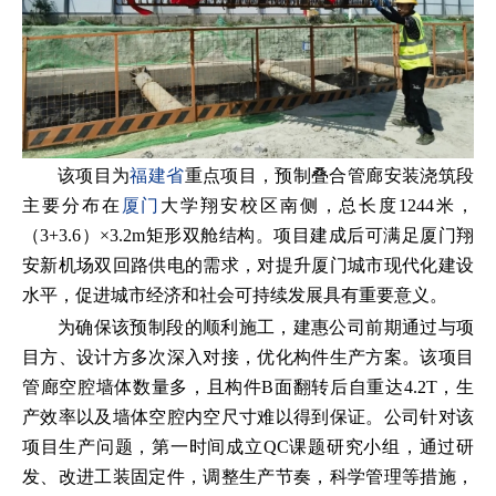
该项目为
福建省
重点项目，预制叠合管廊安装浇筑段
主要分布在
厦门
大学翔安校区南侧，总长度1244米，
（3+3.6）×3.2m矩形双舱结构。项目建成后可满足厦门翔
安新机场双回路供电的需求，对提升厦门城市现代化建设
水平，促进城市经济和社会可持续发展具有重要意义。
为确保该预制段的顺利施工，建惠公司前期通过与项
目方、设计方多次深入对接，优化构件生产方案。该项目
管廊空腔墙体数量多，且构件B面翻转后自重达4.2T，生
产效率以及墙体空腔内空尺寸难以得到保证。公司针对该
项目生产问题，第一时间成立QC课题研究小组，通过研
发、改进工装固定件，调整生产节奏，科学管理等措施，