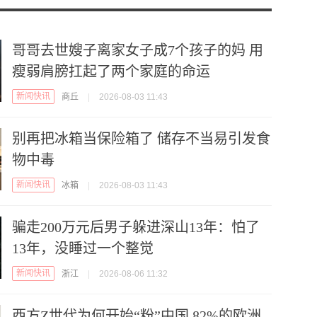
哥哥去世嫂子离家女子成7个孩子的妈 用
瘦弱肩膀扛起了两个家庭的命运
新闻快讯
商丘
|
2026-08-03 11:43
别再把冰箱当保险箱了 储存不当易引发食
物中毒
新闻快讯
冰箱
|
2026-08-03 11:43
骗走200万元后男子躲进深山13年：怕了
13年，没睡过一个整觉
新闻快讯
浙江
|
2026-08-06 11:32
西方Z世代为何开始“粉”中国 82%的欧洲