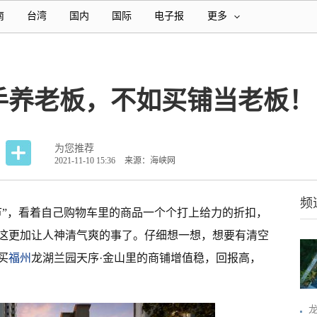
南
台湾
国内
国际
电子报
更多
手养老板，不如买铺当老板！
为您推荐
2021-11-10 15:36
来源：海峡网
频
节”，看着自己购物车里的商品一个个打上给力的折扣，
这更加让人神清气爽的事了。仔细想一想，想要有清空
买
福州
龙湖兰园天序·金山里的商铺增值稳，回报高，