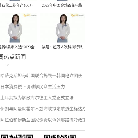
景石化二期年产100万
2023年中国金鸡百花电影
丙烷脱氢项目建成中交
节有福电影巡展31日启动
省6县市入选“2023全
福建：超万人次科技特派
周热点新闻
县域发展潜力百强县”
员一线开展服务
哈萨克斯坦与韩国联合捣毁一韩国电诈团伙
日本消费税下调难解民众生活压力
土耳其拟为解散库尔德工人党正式立法
伊朗与阿曼就霍尔木兹海峡拟定航道坐标达成
阿拉伯和伊斯兰国家谴责以色列耶路撒冷政策
一致