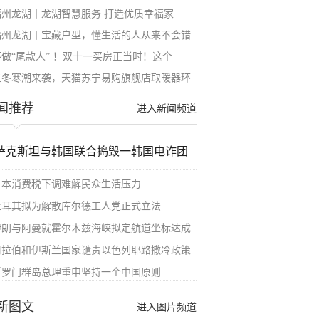
福州龙湖丨龙湖智慧服务 打造优质幸福家
福州龙湖丨宝藏户型，懂生活的人从来不会错
不做“尾款人” ！双十一买房正当时！这个
立冬寒潮来袭，天猫苏宁易购旗舰店取暖器环
闻推荐
进入新闻频道
萨克斯坦与韩国联合捣毁一韩国电诈团
日本消费税下调难解民众生活压力
土耳其拟为解散库尔德工人党正式立法
伊朗与阿曼就霍尔木兹海峡拟定航道坐标达成
阿拉伯和伊斯兰国家谴责以色列耶路撒冷政策
所罗门群岛总理重申坚持一个中国原则
新图文
进入图片频道