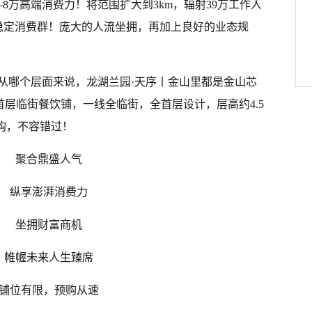
8万高端消费力！将范围扩大到3km，辐射39万工作人
值稳定消费群！庞大的人流坐拥，再加上良好的业态规
从哪个层面来说，龙湖兰园·天序丨金山里都是金山芯
0㎡首层临街餐饮铺，一线全临街，全首层设计，层高约4.5
购，不容错过！
聚合鼎盛人气
纵享澎湃消费力
坐拥财富商机
帷幄未来人生臻席
铺位有限，预购从速