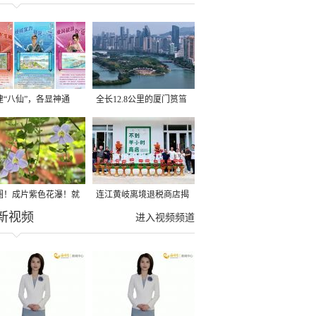
建“八仙”，各显神通
全长12.8公里的厦门筼筜
湖健身步道全线贯通
圈！成片紫色花瀑！就
连江黄岐离境退税商店揭
新视频
光明港公园
牌投用
进入视频频道