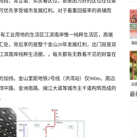
地段，常言道：买房看区位，那是因为好的区位往往聚
可优先享受城市发展红利。对于看重回报率的商铺而
没有工业用地的生活区江滨南岸惟一纯粹生活区，高端
福
汇处，背后享的是整个金山20年发展红利，出门就是双
江滨南岸纯粹生活圈，，每天都有无数看不见的财富在
加持。金山里距地铁2号线（洪湾站）仅900m，周边
出
湾中路、金洲南路、闽江大道等城市主干道构筑而成的
最
在
。