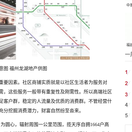
中
吨
福建
一
国
意图 福州龙湖地产供图
重要因素。社区商铺实质就是以社区生活者为服务对
需，这些服务一般带有重复性及刚需性。所以高端社区
足客户群，稳定的人流量及优质的消费群。不管经营什
充分挖掘消费潜力，财富自然纷至沓来。
为圆心，辐射周围一公里范围，揽天序自拥1664户高