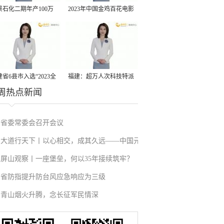
景石化二期年产100万
2023年中国金鸡百花电影
丙烷脱氢项目建成中交
节有福电影巡展31日启动
省6县市入选“2023全
福建：超万人次科技特派
周热点新闻
县域发展潜力百强县”
员一线开展服务
省委常委会召开会议
大道行天下丨以心相交，成其久远——中国元
屏山观察丨一座堡垒，何以35年接续筑牢？
首外交的世界情怀与大国气派
省防指提升防台风应急响应为三级
青山烟火升腾，念长征军民情深