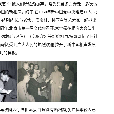
代艺术”被人们所逐渐抛弃。常氏兄弟多方奔走、多次访
国的新相声。终于,在1950年新中国党中央组建11人“北
进小组副组长,与老舍、侯宝林、孙玉奎等艺术家一起拟出
同年,北京市第一届文代会召开,常宝霆在相声大会演出
《婚姻与迷信》《乱形容》等新编相声,揭露讽刺了旧社
面貌,受到广大人民的热烈欢迎,拉开了新中国相声发展
成功的样板。
相声再次陷入停滞和沉寂,并逐渐有断档趋势,许多年轻人已