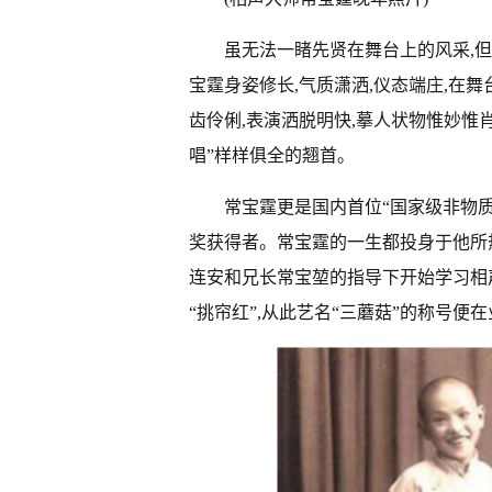
虽无法一睹先贤在舞台上的风采,
宝霆身姿修长,气质潇洒,仪态端庄,在
齿伶俐,表演洒脱明快,摹人状物惟妙惟
唱”样样俱全的翘首。
常宝霆更是国内首位“国家级非物质
奖获得者。常宝霆的一生都投身于他所热
连安和兄长常宝堃的指导下开始学习相声
“挑帘红”,从此艺名“三蘑菇”的称号便