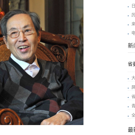
新
省
最