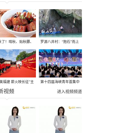
秋了！啃秋、贴秋膘、
罗源八井村：“抱石”而上
秋，福建人这样过才够
→
寻美福建 薪火映长征”主
第十四届海峡青年荟集中
新视频
活动在龙岩长汀启动
阶段活动在福州举行
进入视频频道