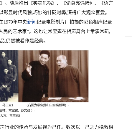
歌》。随后推出《笑灾乐祸》、《诸葛亮遇险》、《语言
以彰显时代风貌,巧妙的针砭时弊,深得广大观众喜爱。
1979年中央
新闻
纪录电影制片厂拍摄的彩色相声纪录
“人民的艺术家”。这也让常宝霆在相声舞台上常演常新,
品,仍然被看作是经典。
相声行业的传承与发展视为己任。数次以一己之力挽救相