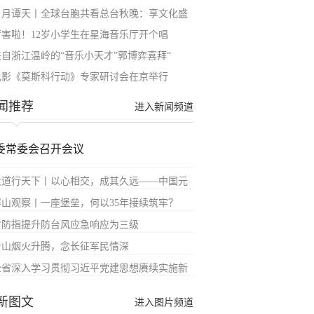
日月谭天丨全球台胞共看总台秋晚：享文化盛
厉害啦！12岁小学生在星海音乐厅开个唱
来自浙江温岭的“音乐小天才”郭博弈喜拜“
电影《莫斯科行动》专家研讨会在京举行
闻推荐
进入新闻频道
委常委会召开会议
大道行天下丨以心相交，成其久远——中国元
屏山观察丨一座堡垒，何以35年接续筑牢？
省防指提升防台风应急响应为三级
青山烟火升腾，念长征军民情深
全省深入学习贯彻习近平党建思想赓续实施新
新图文
进入图片频道