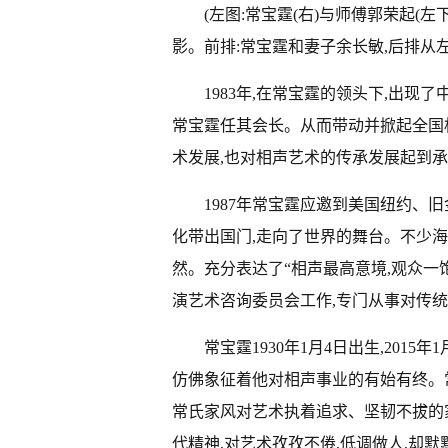
(左图:常宝霆(右)与师傅郭荣起(左
影。前排:常宝霆和妻子余长敏,后排从
1983年,在常宝霆的领头下,出
常宝霆任其会长。从而带动并掀起全国
术发展,也对相声艺术的传承发展起到
1987年常宝霆应邀到美国纽约、
化带出国门,走向了世界的舞台。不少海
然。充分表达了“相声最高意境,观众一饱
演艺术咨询委员会工作,专门从事对传
常宝霆1930年1月4日出生,201
仿佛象征着他对相声事业的有始有终。
常氏家风对艺术执着追求、坚韧不拔的家
代精神,对艺术孜孜不倦,低调做人,却