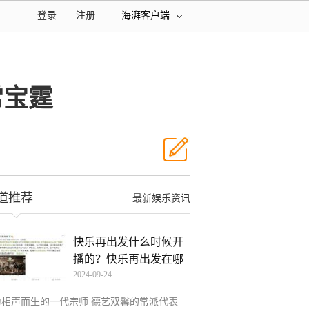
登录
注册
海湃客户端
常宝霆
道推荐
最新娱乐资讯
快乐再出发什么时候开
播的？快乐再出发在哪
2024-09-24
个
为相声而生的一代宗师 德艺双馨的常派代表