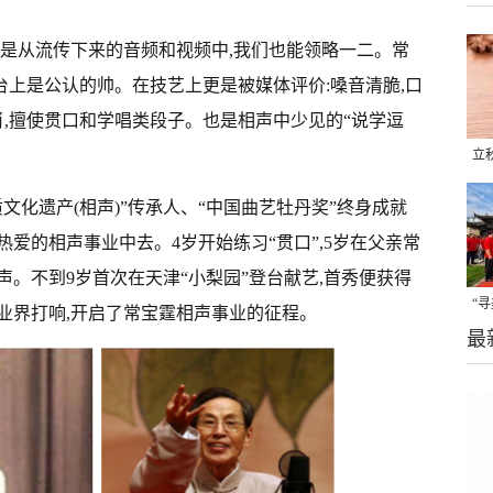
但是从流传下来的音频和视频中,我们也能领略一二。常
舞台上是公认的帅。在技艺上更是被媒体评价:嗓音清脆,口
肖,擅使贯口和学唱类段子。也是相声中少见的“说学逗
立
晒
文化遗产(相声)”传承人、“中国曲艺牡丹奖”终身成就
味
爱的相声事业中去。4岁开始练习“贯口”,5岁在父亲常
。不到9岁首次在天津“小梨园”登台献艺,首秀便获得
“
在业界打响,开启了常宝霆相声事业的征程。
最
题