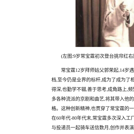
(左图:9岁常宝霆初次登台挑帘红右
常宝霆12岁拜师姑父郭荣起,14
档,至今仍是业界的标杆,成为了成为
得深,也勤学不辍,善于思考,成角路上
多各种流派的京剧和曲艺,将其带入他的
格。这种创新精神,也贯穿了常宝霆的一
在60年代-80年代末,常宝霆多次深入
与投递员一起骑车送信数月,创作并表