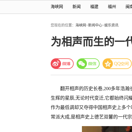
海峡网
新闻
福建
福州
闽
您现在的位置：
海峡网
>
新闻中心
>
娱乐资讯
为相声而生的一
翻开相声的历史长卷,200多年浩
生辉的星辰,无论时代变迁,它都始终闪
作为最低调却又夺得中国相声史上多个
常派大成,是相声史上德艺双馨的一代宗