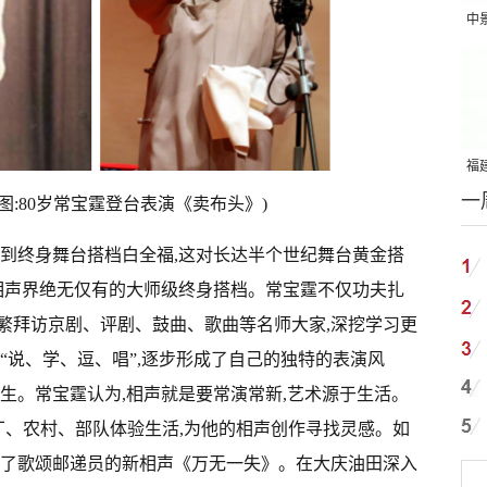
中
吨
福建
一
国
图:80岁常宝霆登台表演《卖布头》)
岁遇到终身舞台搭档白全福,这对长达半个世纪舞台黄金搭
了相声界绝无仅有的大师级终身搭档。常宝霆不仅功夫扎
,频繁拜访京剧、评剧、鼓曲、歌曲等名师大家,深挖学习更
“说、学、逗、唱”,逐步形成了自己的独特的表演风
生。常宝霆认为,相声就是要常演常新,艺术源于生活。
工厂、农村、部队体验生活,为他的相声创作寻找灵感。如
演了歌颂邮递员的新相声《万无一失》。在大庆油田深入