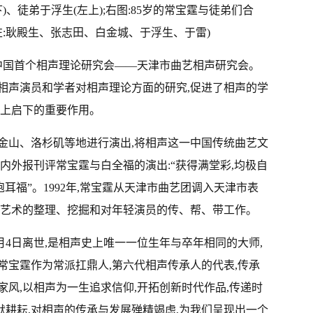
下)、徒弟于浮生(左上);右图:85岁的常宝霆与徒弟们合
左:耿殿生、张志田、白金城、于浮生、于雷)
现了中国首个相声理论研究会——天津市曲艺相声研究会。
相声演员和学者对相声理论方面的研究,促进了相声的学
承上启下的重要作用。
旧金山、洛杉矶等地进行演出,将相声这一中国传统曲艺文
内外报刊评常宝霆与白全福的演出:“获得满堂彩,均极自
耳福”。1992年,常宝霆从天津市曲艺团调入天津市表
统艺术的整理、挖掘和对年轻演员的传、帮、带工作。
5年1月4日离世,是相声史上唯一一位生年与卒年相同的大师,
常宝霆作为常派扛鼎人,第六代相声传承人的代表,传承
风,以相声为一生追求信仰,开拓创新时代作品,传递时
默默耕耘,对相声的传承与发展殚精竭虑,为我们呈现出一个