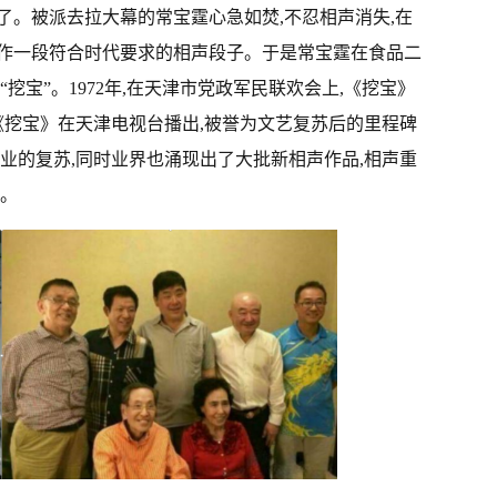
了。被派去拉大幕的常宝霆心急如焚,不忍相声消失,在
创作一段符合时代要求的相声段子。于是常宝霆在食品二
挖宝”。1972年,在天津市党政军民联欢会上,《挖宝》
,《挖宝》在天津电视台播出,被誉为文艺复苏后的里程碑
业的复苏,同时业界也涌现出了大批新相声作品,相声重
力。