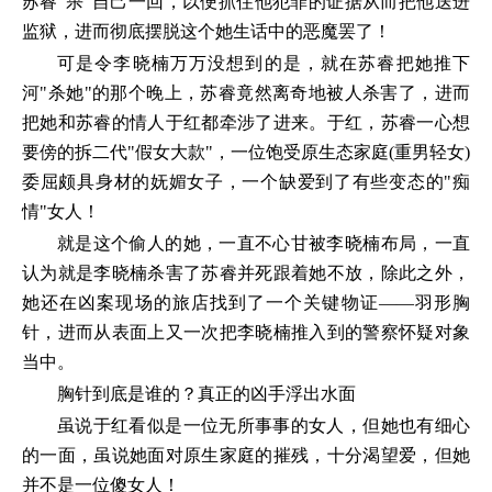
苏睿"杀"自己一回，以便抓住他犯罪的证据从而把他送进
监狱，进而彻底摆脱这个她生话中的恶魔罢了！
可是令李晓楠万万没想到的是，就在苏睿把她推下
河"杀她"的那个晚上，苏睿竟然离奇地被人杀害了，进而
把她和苏睿的情人于红都牵涉了进来。于红，苏睿一心想
要傍的拆二代"假女大款"，一位饱受原生态家庭(重男轻女)
委屈颇具身材的妩媚女子，一个缺爱到了有些变态的"痴
情"女人！
就是这个偷人的她，一直不心甘被李晓楠布局，一直
认为就是李晓楠杀害了苏睿并死跟着她不放，除此之外，
她还在凶案现场的旅店找到了一个关键物证——羽形胸
针，进而从表面上又一次把李晓楠推入到的警察怀疑对象
当中。
胸针到底是谁的？真正的凶手浮出水面
虽说于红看似是一位无所事事的女人，但她也有细心
的一面，虽说她面对原生家庭的摧残，十分渴望爱，但她
并不是一位傻女人！