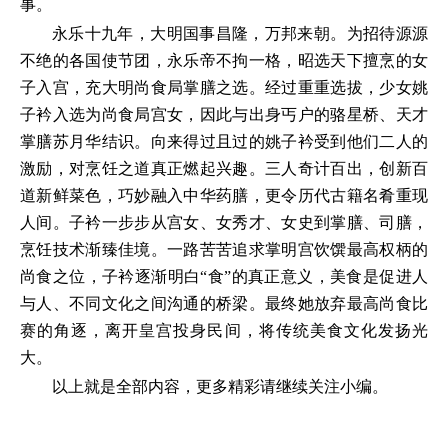
事。
永乐十九年，大明国事昌隆，万邦来朝。为招待源源
不绝的各国使节团，永乐帝不拘一格，昭选天下擅烹的女
子入宫，充大明尚食局掌膳之选。经过重重选拔，少女姚
子衿入选为尚食局宫女，因此与出身丐户的骆星桥、天才
掌膳苏月华结识。向来得过且过的姚子衿受到他们二人的
激励，对烹饪之道真正燃起兴趣。三人奇计百出，创新百
道新鲜菜色，巧妙融入中华药膳，更令历代古籍名肴重现
人间。子衿一步步从宫女、女秀才、女史到掌膳、司膳，
烹饪技术渐臻佳境。一路苦苦追求掌明宫饮馔最高权柄的
尚食之位，子衿逐渐明白“食”的真正意义，美食是促进人
与人、不同文化之间沟通的桥梁。最终她放弃最高尚食比
赛的角逐，离开皇宫投身民间，将传统美食文化发扬光
大。
以上就是全部内容，更多精彩请继续关注小编。