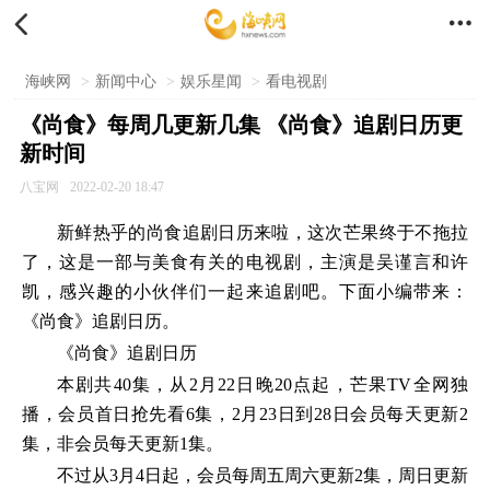


海峡网
>
新闻中心
>
娱乐星闻
>
看电视剧
《尚食》每周几更新几集 《尚食》追剧日历更
新时间
八宝网
2022-02-20 18:47
新鲜热乎的尚食追剧日历来啦，这次芒果终于不拖拉
了，这是一部与美食有关的电视剧，主演是吴谨言和许
凯，感兴趣的小伙伴们一起来追剧吧。下面小编带来：
《尚食》追剧日历。
《尚食》追剧日历
本剧共40集，从2月22日晚20点起，芒果TV全网独
播，会员首日抢先看6集，2月23日到28日会员每天更新2
集，非会员每天更新1集。
不过从3月4日起，会员每周五周六更新2集，周日更新