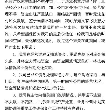
家房产政策调整的不断冲击，二手房交易量持续下降，且
受经济下行压力的影响，加上公司对外提供担保，经营管
理不善，资金出现严重缺口，濒临破产困境，暂时无法兑
付所欠款项。鉴于当前不利局面，我司深知只有尽快想办
法将所欠款项偿清才是我司唯一的出路。我司不奢求原
谅，只希望能保留对我司的最后份信任，给我司足够的时
间和空间，去化解这次危机，度过这个难关在此期间，我
司作出如下承诺：
1、我司在经营过程无抽逃资金，承诺先签下对应金额
欠条，并将全力筹措资金，如资金回笼情况良好，将按实
际情况等比例分期兑还欠款。
2、我司已成立债务处理应急小组，建立沟通渠道，与
门店、客户保持密切联系，第一时间将公司的经营状况、
资金筹措情况和还款计划进行传达。
3、我司将主动向相关部门说明情况，并承诺不逃避、
不夫联，不跑路，主持和组织资产处置、业务经营计划实
施协调等重要工作确保兑付工作持续有序进行。