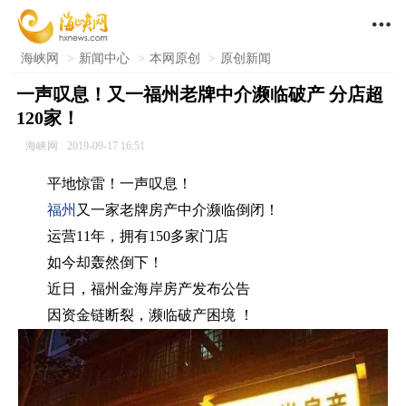

海峡网
>
新闻中心
>
本网原创
>
原创新闻
一声叹息！又一福州老牌中介濒临破产 分店超
120家！
海峡网
2019-09-17 16:51
平地惊雷！一声叹息！
福州
又一家老牌房产中介濒临倒闭！
运营11年，拥有150多家门店
如今却轰然倒下！
近日，福州金海岸房产发布公告
因资金链断裂，濒临破产困境 ！