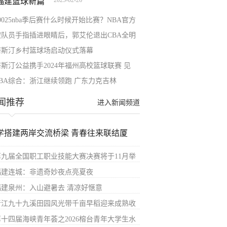
2025-02-26
章
0025nba季后赛什么时候开始比赛？NBA官方
被队员手指插进眼睛后，郭艾伦退出CBA全明
塔斯汀乡村篮球场启动仪式落幕
塔斯汀公益携手2024年福州高校篮球联赛 见
CBA综合：浙江继续领跑 广东力克吉林
闻推荐
进入新闻频道
学搭建两岸交流桥梁 青春往来联结厦
第九届全国职工职业技能大赛决赛将于11月举
福建连城：非遗奇妙夜点亮夏夜
福建泉州：入山避暑去 清凉好惬意
晋江九十九溪田园风光带千亩早稻迎来成熟收
第十四届海峡青年荟之2026榕台青年大学生水