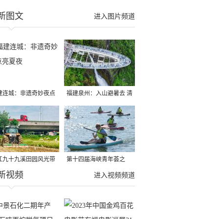
新图文
进入图片频道
建连城：非遗奇妙夜点
福建泉州：入山避暑去 清
夏夜
凉好惬意
江九十九溪田园风光带
第十四届海峡青年荟之
新视频
亩早稻迎来成熟收割季
2026榕台青年大学生水上
进入视频频道
运动交流营