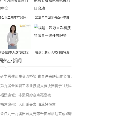
景石化二期年产100万
2023年中国金鸡百花电影
丙烷脱氢项目建成中交
节有福电影巡展31日启动
省6县市入选“2023全
福建：超万人次科技特派
周热点新闻
县域发展潜力百强县”
员一线开展服务
研学搭建两岸交流桥梁 青春往来联结厦金情谊
第九届全国职工职业技能大赛决赛将于11月举
福建连城：非遗奇妙夜点亮夏夜
行
福建泉州：入山避暑去 清凉好惬意
晋江九十九溪田园风光带千亩早稻迎来成熟收