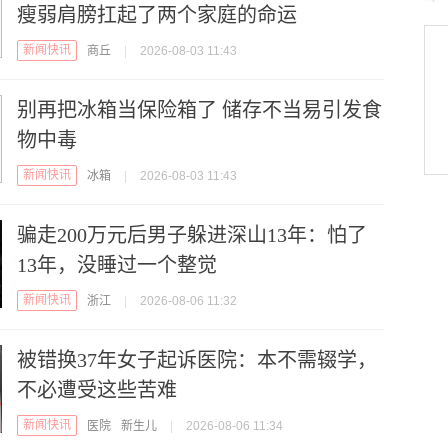
瘦弱肩膀扛起了两个家庭的命运
新闻快讯
商丘
|
2026-08-03 11:43
别再把冰箱当保险箱了 储存不当易引发食
物中毒
新闻快讯
冰箱
|
2026-08-03 11:43
骗走200万元后男子躲进深山13年：怕了
13年，没睡过一个整觉
新闻快讯
浙江
|
2026-08-06 11:32
被错换37年女子起诉医院：本不需辍学，
不必遭受这些苦难
新闻快讯
医院
新生儿
|
2026-08-06 11:34