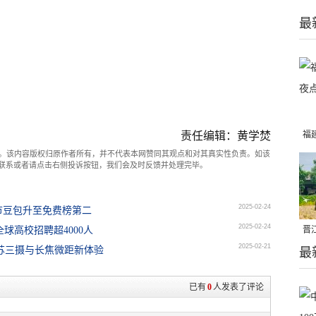
最
责任编辑：黄学焚
福
。该内容版权归原作者所有，并不代表本网赞同其观点和对其真实性负责。如该
亮
com联系或者请点击右侧投诉按钮，我们会及时反馈并处理完毕。
2025-02-24
字节豆包升至免费榜第二
2025-02-24
向全球高校招聘超4000人
晋
2025-02-21
：哈苏三摄与长焦微距新体验
最
千
已有
0
人发表了评论