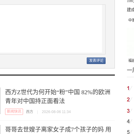
中
吨
福建
一
国
西方Z世代为何开始“粉”中国 82%的欧洲
青年对中国持正面看法
新闻快讯
西方
|
2026-08-06 11:34
哥哥去世嫂子离家女子成7个孩子的妈 用