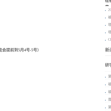
2
新
能会提前到5月4号-5号）
研