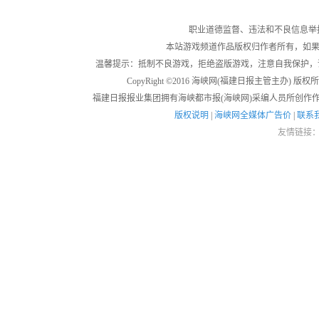
职业道德监督、违法和不良信息举报电话：05
本站游戏频道作品版权归作者所有，如果
温馨提示：抵制不良游戏，拒绝盗版游戏，注意自我保护，
CopyRight ©2016 海峡网(福建日报主管主办) 版权所有
福建日报报业集团拥有海峡都市报(海峡网)采编人员所创作
版权说明
|
海峡网全媒体广告价
|
联系
友情链接