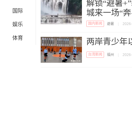
解锁“避暑+
国际
城来一场“奔
娱乐
国内新闻
避暑
|
2026-
体育
两岸青少年
台湾新闻
福州
|
2026-