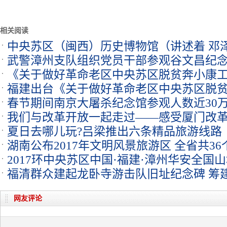
相关阅读
中央苏区（闽西）历史博物馆（讲述着 邓
武警漳州支队组织党员干部参观谷文昌纪
《关于做好革命老区中央苏区脱贫奔小康
福建出台《关于做好革命老区中央苏区脱
春节期间南京大屠杀纪念馆参观人数近30
见》
我们与改革开放一起走过——感受厦门改革
夏日去哪儿玩?吕梁推出六条精品旅游线路
湖南公布2017年文明风景旅游区 全省共3
2017环中央苏区中国·福建·漳州华安全国
福清群众建起龙卧寺游击队旧址纪念碑 筹
网友评论