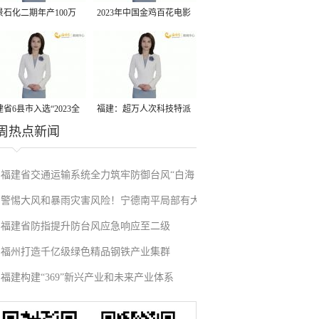
景石化二期年产100万
2023年中国金鸡百花电影
丙烷脱氢项目建成中交
节有福电影巡展31日启动
省6县市入选“2023全
福建：超万人次科技特派
周热点新闻
县域发展潜力百强县”
员一线开展服务
福建省交通运输系统全力筑牢防御台风“白海
警惕大风和暴雨灾害风险！宁德南平局部有大
豚”防线
福建省防指提升防台风应急响应至二级
暴雨
福州打造千亿级绿色精品钢铁产业集群
福建构建“369”新兴产业和未来产业体系