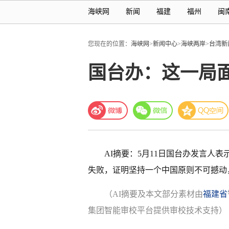
海峡网
新闻
福建
福州
闽
您现在的位置：
海峡网
>
新闻中心
>
海峡两岸
>
台湾新
国台办：这一局
AI摘要：
5月11日国台办发言人表
失败，证明坚持一个中国原则不可撼动
（AI摘要及本文部分素材由
福建省
集团智能审校平台提供审校技术支持）