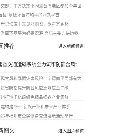
外交部：中方决定不同意台湾地区参加今年世
“台独”是破坏台海和平的罪魁祸首
两岸记忆库丨又见邓丽君，歌声寄乡愁
卢秀燕下基层为妈祖祝寿 宫庙主委力拱她参
闻推荐
进入新闻频道
建省交通运输系统全力筑牢防御台风“
警惕大风和暴雨灾害风险！宁德南平局部有大
福建省防指提升防台风应急响应至二级
福州打造千亿级绿色精品钢铁产业集群
福建构建“369”新兴产业和未来产业体系
2026年福州市全民健身交流展示活动举行
新图文
进入图片频道