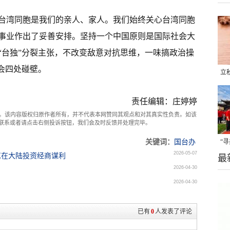
台湾同胞是我们的亲人、家人。我们始终关心台湾同胞
事业作出了妥善安排。坚持一个中国原则是国际社会大
“台独”分裂主张，不改变敌意对抗思维，一味搞政治操
会四处碰壁。
立
晒
责任编辑：庄婷婷
味
。该内容版权归原作者所有，并不代表本网赞同其观点和对其真实性负责。如该
com联系或者请点击右侧投诉按钮，我们会及时反馈并处理完毕。
关键词：
国台办
“
2026-05-07
属在大陆投资经商谋利
最
题
2026-04-30
2026-04-30
已有
0
人发表了评论