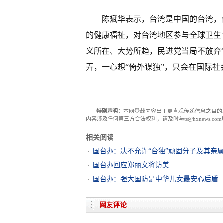
陈斌华表示，台湾是中国的台湾，
的健康福祉，对台湾地区参与全球卫生
义所在、大势所趋，民进党当局不放弃
弄，一心想“倚外谋独”，只会在国际社
特别声明：
本网登载内容出于更直观传递信息之目的
内容涉及任何第三方合法权利，请及时与ts@hxnews.
相关阅读
国台办：决不允许“台独”顽固分子及其亲
国台办回应郑丽文将访美
国台办：强大国防是中华儿女最安心后盾
网友评论