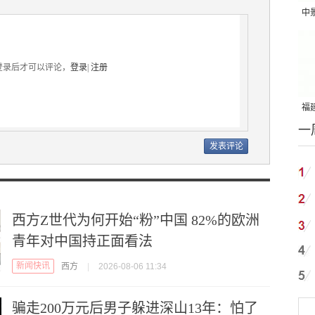
中
吨
登录后才可以评论，
登录
|
注册
福建
一
国
西方Z世代为何开始“粉”中国 82%的欧洲
青年对中国持正面看法
新闻快讯
西方
|
2026-08-06 11:34
骗走200万元后男子躲进深山13年：怕了