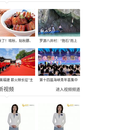
秋了！啃秋、贴秋膘、
罗源八井村：“抱石”而上
秋，福建人这样过才够
→
寻美福建 薪火映长征”主
第十四届海峡青年荟集中
新视频
活动在龙岩长汀启动
阶段活动在福州举行
进入视频频道