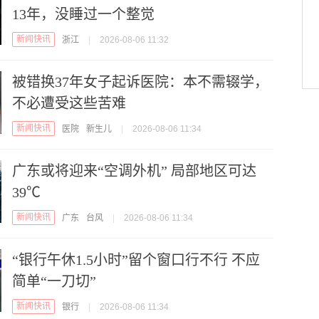
13年，没睡过一个整觉
新闻快讯
浙江
|
2026-08-06 11:32
被错换37年女子起诉医院：本不需辍学，
不必遭受这些苦难
新闻快讯
医院
新生儿
|
2026-08-06 11:34
广东或将迎来“空调外机” 局部地区可达
39℃
新闻快讯
广东
台风
|
2026-08-06 11:34
“银行午休1.5小时”留个窗口行不行 不应
简单“一刀切”
新闻快讯
银行
|
2026-08-06 11:34