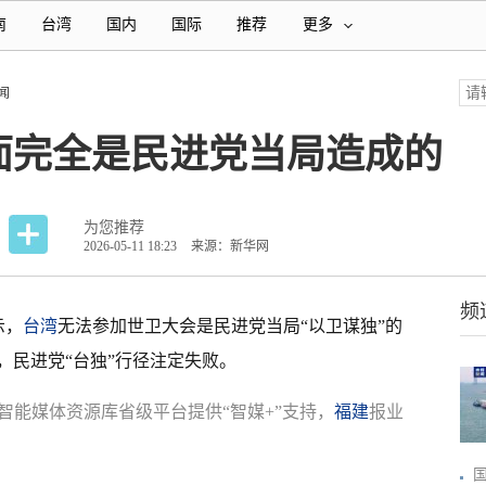
南
台湾
国内
国际
推荐
更多
闻
面完全是民进党当局造成的
为您推荐
2026-05-11 18:23
来源：新华网
频
示，
台湾
无法参加世卫大会是民进党当局“以卫谋独”的
，民进党“台独”行径注定失败。
智能媒体资源库省级平台提供“智媒+”支持，
福建
报业