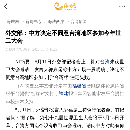


海峡网
>
新闻中心
>
海峡两岸
>
台湾新闻
外交部：中方决定不同意台湾地区参加今年世
卫大会
央视新闻客户端
2026-05-11 16:23
AI摘要：
5月11日外交部记者会上，针对
台湾
未获世
卫大会邀请，发言人郭嘉昆称中方立场一贯明确，决定不
同意台湾地区参加，打“台湾牌”注定失败。
（AI摘要及本文部分素材由
福建省
智能媒体资源库省
级平台提供“智媒+”支持，
福建
报业集团智能审校平台提供
审校技术支持）
5月11日，外交部发言人郭嘉昆主持例行记者会。有记
者问：据了解，第七十九届世界卫生大会将于5月18日开
幕，台湾方面迄今没有收到与会邀请。请问中方对此有何