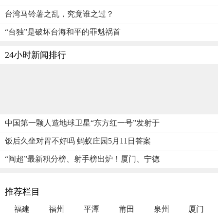
台湾马铃薯之乱，究竟谁之过？
“台独”是破坏台海和平的罪魁祸首
24小时新闻排行
中国第一颗人造地球卫星“东方红一号”发射于
饭后久坐对胃不好吗 蚂蚁庄园5月11日答案
“闽超”最新积分榜、射手榜出炉！厦门、宁德
推荐栏目
福建
福州
平潭
莆田
泉州
厦门