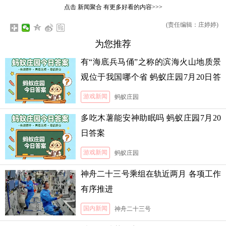
点击
新闻聚合
有更多好看的内容>>>
(责任编辑：庄婷婷)
为您推荐
有“海底兵马俑”之称的滨海火山地质景
观位于我国哪个省 蚂蚁庄园7月20日答
案
游戏新闻
蚂蚁庄园
多吃木薯能安神助眠吗 蚂蚁庄园7月20
日答案
游戏新闻
蚂蚁庄园
神舟二十三号乘组在轨近两月 各项工作
有序推进
国内新闻
神舟二十三号