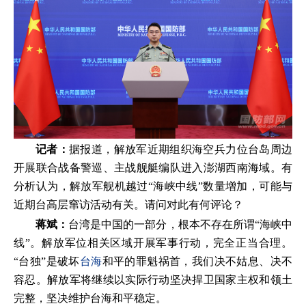
记者：
据报道，解放军近期组织海空兵力位台岛周边
开展联合战备警巡、主战舰艇编队进入澎湖西南海域。有
分析认为，解放军舰机越过“海峡中线”数量增加，可能与
近期台高层窜访活动有关。请问对此有何评论？
蒋斌：
台湾是中国的一部分，根本不存在所谓“海峡中
线”。解放军位相关区域开展军事行动，完全正当合理。
“台独”是破坏
台海
和平的罪魁祸首，我们决不姑息、决不
容忍。解放军将继续以实际行动坚决捍卫国家主权和领土
完整，坚决维护台海和平稳定。