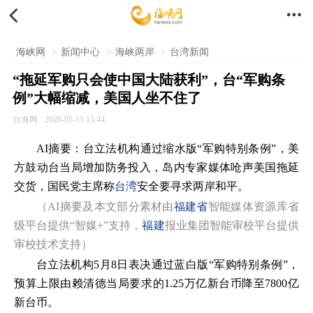


海峡网
>
新闻中心
>
海峡两岸
>
台湾新闻
“拖延军购只会使中国大陆获利”，台“军购条
例”大幅缩减，美国人坐不住了
台海网
2026-05-11 15:44
AI摘要：台立法机构通过缩水版“军购特别条例”，美
方鼓动台当局增加防务投入，岛内专家媒体呛声美国拖延
交货，国民党主席称
台湾
安全要寻求两岸和平。
（AI摘要及本文部分素材由
福建省
智能媒体资源库省
级平台提供“智媒+”支持，
福建
报业集团智能审校平台提供
审校技术支持）
台立法机构5月8日表决通过蓝白版“军购特别条例”，
预算上限由赖清德当局要求的1.25万亿新台币降至7800亿
新台币。