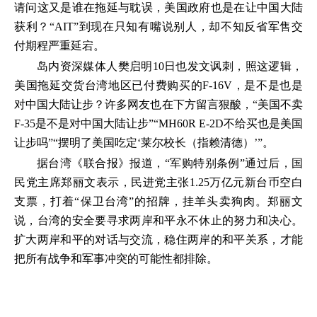
请问这又是谁在拖延与耽误，美国政府也是在让中国大陆
获利？“AIT”到现在只知有嘴说别人，却不知反省军售交
付期程严重延宕。
岛内资深媒体人樊启明10日也发文讽刺，照这逻辑，
美国拖延交货台湾地区已付费购买的F-16V，是不是也是
对中国大陆让步？许多网友也在下方留言狠酸，“美国不卖
F-35是不是对中国大陆让步”“MH60R E-2D不给买也是美国
让步吗”“摆明了美国吃定‘莱尔校长（指赖清德）’”。
据台湾《联合报》报道，“军购特别条例”通过后，国
民党主席郑丽文表示，民进党主张1.25万亿元新台币空白
支票，打着“保卫台湾”的招牌，挂羊头卖狗肉。郑丽文
说，台湾的安全要寻求两岸和平永不休止的努力和决心。
扩大两岸和平的对话与交流，稳住两岸的和平关系，才能
把所有战争和军事冲突的可能性都排除。