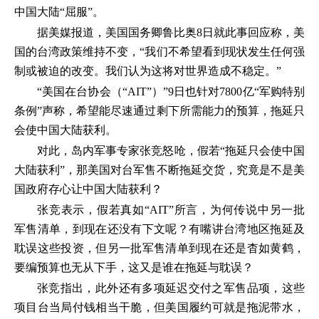
中国大陆“屈服”。
据美媒报道，美国国务卿鲁比奥8日就此事回应称，美
国的台湾政策维持不变，“我们不希望看到现状发生任何强
制或被迫的改变。我们认为这将对世界造成不稳定。”
“美国在台协会（“AIT”）”9日也针对7800亿“军购特别
条例”声称，希望能尽速通过剩下所需能力的预算，拖延只
会使中国大陆获利。
对此，岛内军事专家张竞怒呛，假若“拖延只会使中国
大陆获利”，那美国对台军售不断拖延交货，究竟是不是美
国政府存心让中国大陆获利？
张竞表示，假若真如“AIT”所言，为何传说中另一批
军售清单，到现在还没有下文呢？有嘴讲台湾地区拖延及
耽误这些投资，但另一批军售清单到现在还是杳如黄鹤，
要编预算也无从下手，这又是谁在拖延与耽误？
张竞指出，此外还有多项延迟交付之军售品项，这些
项目台当局付钱相当干脆，但美国履约可就是拖泥带水，