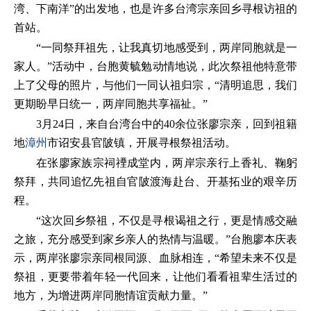
湾、下南洋”的出发地，也是许多台湾宗亲回乡寻根访祖的
首站。
“一同祭拜祖先，让我真切地感受到，两岸同胞就是一
家人。”活动中，台胞黄毓勉动情地说，此次祭祖他特意带
上了父母的照片，与他们一同认祖归宗，“清明追思，我们
更期盼早日统一，两岸同胞共享福祉。”
3月24日，来自台湾台中的40余位张廖宗亲，回到祖籍
地
漳州
市诏安县官陂镇，开展寻根祭祖活动。
在张廖家族宗祠禋成堂内，两岸宗亲行上香礼、鞠躬
祭拜，共同追忆先祖自官陂渡海赴台、开基拓业的艰辛历
程。
“这次回乡祭祖，不仅是寻根谒祖之行，更是情感交融
之旅，充分感受到家乡亲人的热情与温暖。”台胞廖本庆表
示，两岸张廖宗亲同根同源、血脉相连，“希望未来不仅是
祭祖，更要带着年轻一代回来，让他们看看祖辈生活过的
地方，为增进两岸同胞情谊贡献力量。”