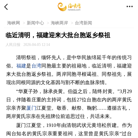


海峡网
>
新闻中心
>
海峡两岸
>
台湾新闻
临近清明，福建迎来大批台胞返乡祭祖
人民日报
2026-04-05 12:14
清明祭祖，缅怀先人，是中华民族绵延千年的传统习
俗。
福建
是
台湾
同胞最主要的祖籍地，临近清明，福建迎
来大批台胞返乡祭祖。两岸同胞寻根谒祖、同祭祖先，展
现出同根同源的文化基因与割不断的血脉亲情。
“华夏子孙，脉承炎黄。伯益之后，陆终封黄。”3月29
日，伴随着庄重的主持词，包括27位台胞在内的两岸黄氏
宗亲齐聚
厦门
江夏堂。敬香、献祭、鞠躬……遵循古礼，
两岸黄氏宗亲在先祖牌位前追思过往，共话未来。
厦门江夏堂，1910年由清朝武状元黄培松所建。作为
闽台知名的黄氏宗亲重要祖祠，这里曾是黄氏宗亲“过台