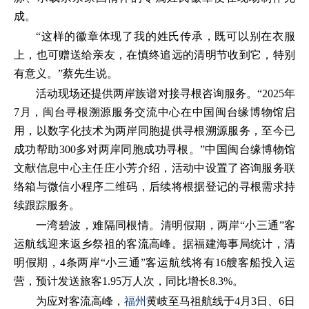
成。
“这样的徽章体现了我的姓氏传承，既可以别在衣服
上，也可赠送给亲友，在慎终追远的清明节收到它，特别
有意义。”蔡先生说。
活动现场还提供两岸族谱对接寻根咨询服务。“2025年
7月，闽台寻根溯源服务交流中心在中国闽台缘博物馆启
用，以数字化技术为两岸同胞提供寻根溯源服务，至今已
成功帮助300多对两岸同胞成功寻根。”中国闽台缘博物馆
文献信息中心主任庄小芳介绍，活动中设置了咨询服务联
络箱与微信小程序二维码，后续将根据登记的寻根需求持
续跟踪服务。
一湾碧波，难隔同根情。清明假期，两岸“小三通”客
运航线迎来返乡祭祖的客流高峰。据福建海事局统计，清
明假期，4条两岸“小三通”客运航线将有16艘客船投入运
营，预计发送旅客1.95万人次，同比增长8.3%。
为应对客流高峰，
福州
黄岐至马祖航线于4月3日、6日