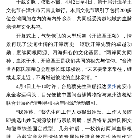
千载文脉，弦歌不辍。4月2日至4日，第十届开漳圣王
文化节在漳州市云霄县举行。本届文化节吸引了包括200多
位台湾同胞在内的海内外乡亲，共同感受跨越地域的血脉
亲情与文化共鸣。
开幕式上，气势恢弘的大型乐舞《开漳圣王颂》，情
景再现了波澜壮阔的开漳历史，讴歌开漳先贤的卓越功
勋，赓续同根同源、四海归心的文化基因。“两岸同文同
种，血浓于水，开漳圣王是我们共同的祖先与信仰。”台湾
世界陈氏宗亲总会理事长陈郑权说，“未来要常来常往，继
续走亲走近，不断增进彼此的血脉亲情。”
4月3日上午10时许，台胞蔡先生乘船抵达
泉州
南安市
泉金客运码头，目光便被中国闽台缘博物馆与泉州边检站
联合开展的“清明寻根·两岸同源”活动吸引。
“我姓蔡。”蔡先生向工作人员报出姓氏。工作人员随
即挑选出姓氏溯源纹样与宗族图腾，然后将专属姓氏图文
与徽章铁盖固定成型。几分钟后，一枚镌刻两岸血脉根
脉、承载宗亲家国情怀的专属姓氏徽章便在现场制作完