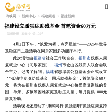

海峡网
>
新闻中心
>
福建频道
>
福建新闻
福建设立孤独症助残基金 首笔资金60万元
福州晚报
2026-04-05 10:07
4月2日下午，“以爱为桥，点亮星途”——2026年世界
孤独症日主题活动在同乐家园多功能厅举行。
此次活动由
福建省
社会工作联合会、
福州市
残疾人康
复就业中心（同乐家园）、
福州
市仓山区残疾人联合会联
合主办。记者了解到，
福建
省志愿者公益基金会正式设立
了“孤独症专项助残基金—同乐助残基金”，首笔资金60万
元，将为在福州市残疾人康复就业中心接受康复训练的贫
困、单亲、多孩等困难家庭孤独症儿童，每月提供1000元
康复补助。
活动现场还启动了“康赋同行·孤独启明”孤独症康复跨