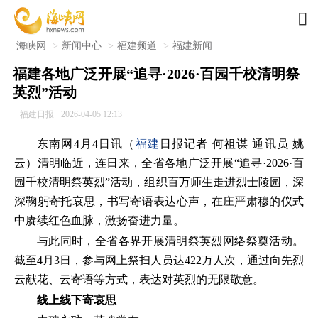

海峡网
>
新闻中心
>
福建频道
>
福建新闻
福建各地广泛开展“追寻·2026·百园千校清明祭
英烈”活动
福建日报
2026-04-05 12:13
东南网4月4日讯（
福建
日报
记者 何祖谋 通讯员 姚
云）
清明临近，连日来，全省各地广泛开展“追寻·2026·百
园千校清明祭英烈”活动，组织百万师生走进烈士陵园，深
深鞠躬寄托哀思，书写寄语表达心声，在庄严肃穆的仪式
中赓续红色血脉，激扬奋进力量。
与此同时，全省各界开展清明祭英烈网络祭奠活动。
截至4月3日，参与网上祭扫人员达422万人次，通过向先烈
云献花、云寄语等方式，表达对英烈的无限敬意。
线上线下寄哀思