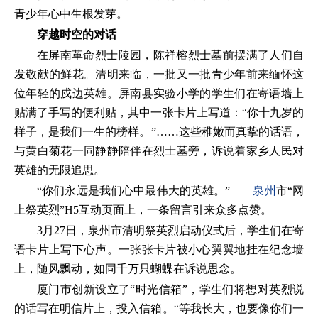
青少年心中生根发芽。
穿越时空的对话
在屏南革命烈士陵园，陈祥榕烈士墓前摆满了人们自
发敬献的鲜花。清明来临，一批又一批青少年前来缅怀这
位年轻的戍边英雄。屏南县实验小学的学生们在寄语墙上
贴满了手写的便利贴，其中一张卡片上写道：“你十九岁的
样子，是我们一生的榜样。”……这些稚嫩而真挚的话语，
与黄白菊花一同静静陪伴在烈士墓旁，诉说着家乡人民对
英雄的无限追思。
“你们永远是我们心中最伟大的英雄。”——
泉州
市“网
上祭英烈”H5互动页面上，一条留言引来众多点赞。
3月27日，泉州市清明祭英烈启动仪式后，学生们在寄
语卡片上写下心声。一张张卡片被小心翼翼地挂在纪念墙
上，随风飘动，如同千万只蝴蝶在诉说思念。
厦门市创新设立了“时光信箱”，学生们将想对英烈说
的话写在明信片上，投入信箱。“等我长大，也要像你们一