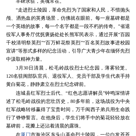
丰碑永驻，英魂常在。
“走进烈士陵园，革命先烈为了国家和人民，不惜抛头
颅、洒热血的英勇场景，仿佛就在眼前。每一座墓碑都是
一个英雄的故事，每一个名字都是一段不朽的传奇。”省退
役军人事务厅优抚褒扬处处长熊军民表示，通过开展“百园
千校清明祭英烈”“百万鲜花祭英烈”“百名英烈故事进校园
宣讲”等形式多样的纪念活动，引导广大青少年在缅怀先烈
中汲取精神力量。
3月30日清晨，松毛岭战役烈士纪念园，薄雾轻笼。
120名驻闽部队官兵、退役军人、党员干部及学生代表手持
黄白菊花，静静肃立在烈士纪念碑前。
连城县红军烈士后代、“红色志愿讲解员”钟鸣深情讲
述了松毛岭战役的悲壮历史，80多年前，这场战役为中央
红军战略转移赢得了宝贵时间，万千闽西子弟兵用生命践
行了铮铮誓言。在他身后，学生们将手中的菊花轻轻放在
墓碑前，花瓣上还沾着清晨的露珠。
在
厦门
市海沧区东头山革命烈士陵园，一位白发苍苍