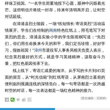
样保卫祖国。”一名学生郑重地投下心愿，眼神中闪烁着光
芒。这些明信片将统一封存，待来年清明再开启，让时空
对话延续。
在漳浦县烈士陵园，一场“纸短情长·寄语英烈”活动温
情展开。学生们在特制的
闽南
特色红纸上，用毛笔写下对
英烈的思念。漳浦县实验小学的学生陈雨桐写道：“先烈
们，你们用生命换来今天的和平，我们定当珍惜，好好学
习，报效祖国！”
漳州
市退役军人事务局相关负责人表示，
纪念英烈最好的方式，就是学习英雄精神，汲取奋斗力
量，把红色基因传承下去。
线上线下，寄语汇成爱的海洋。从手写的卡片到H5页
面的留言，从“时光信箱”到红纸寄语，从屏南烈士墓前的
便利贴到视频连线的深情告白，每一句寄语都是一次跨越
时空的对话，每一次表达都是一场红色精神的接力。
(责任编辑：庄婷婷)