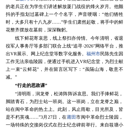
的老兵正在为学生们讲述解放厦门战役的烽火岁月。他颤
抖的手指划过墓碑上一个个名字，声音哽咽：“他们牺牲
时，大多只有十八九岁……”学生们肃然起敬，将手中的鲜
花整齐摆放在墓前，深深鞠躬。
线下鲜花寄哀思，线上祭扫亦传情。今年清明，省退
役军人事务厅等多部门联合上线“追寻·2026”网络平台，推
出VR展示、网上纪念堂等数字化服务。
福州市
民陈先生因
工作无法亲临陵园，便通过手机进入VR纪念堂，为烈士献
上一束“云鲜花”，并在留言区写下：“虽隔山海，敬意不
减。”
“行走的思政课”
“清明雨，润龙脊，松涛阵阵诉哀思。我们手捧鲜花，
脚踏青石，为烈士站一班岗。这一班岗，立在龙脊之巅，
站在闽中革命的热土上。此刻，风止雨歇，目光所及，皆
是不朽英魂……”3月27日，在
莆田
市闽中革命烈士陵园，
一场特殊的交接岗仪式在烈士纪念碑前举行。来自筱塘小