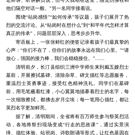
老师讲、听讲解员说，但今天我站在这里，感觉仿佛在和
他们隔空对话一般。”另一名同学接着说。
围绕“站岗感悟”“如何传承”等议题，孩子们展开了热
烈的交流讨论。从“站岗时在想什么”到“和平年代怎样才算
真正的传承”，问题层层深入，思考步步升华。
寄语板上，一张张鲜红的便签记录着孩子们最真挚的
心声：“你们不在了，但你们的故事永远在我们心里。”“请
放心，强国的接力棒，我们会稳稳接住。”……
清明前夕，长汀县组织三洲中学师生来到戴五嫂烈士
墓前，开展擦拭墓碑、清除杂草、碑文描红等志愿服务，
重温烈士英勇事迹，接受红色精神洗礼。同学们在墓碑
前，用毛笔蘸着红漆，小心翼翼地描摹着烈士的名字，每
一次细致擦拭，都拂去岁月尘埃；每一笔用心描红，都让
英烈名字更加鲜亮。
据了解，清明期间，全省将有百万师生参与祭英烈活
动，各地将祭扫现场变成“行走的思政课”，通过实景演
绎、描红体验、站班岗、诗歌朗诵等形式，让红色基因在