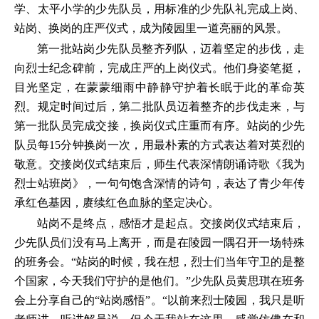
学、太平小学的少先队员，用标准的少先队礼完成上岗、
站岗、换岗的庄严仪式，成为陵园里一道亮丽的风景。
第一批站岗少先队员整齐列队，迈着坚定的步伐，走
向烈士纪念碑前，完成庄严的上岗仪式。他们身姿笔挺，
目光坚定，在蒙蒙细雨中静静守护着长眠于此的革命英
烈。规定时间过后，第二批队员迈着整齐的步伐走来，与
第一批队员完成交接，换岗仪式庄重而有序。站岗的少先
队员每15分钟换岗一次，用最朴素的方式表达着对英烈的
敬意。交接岗仪式结束后，师生代表深情朗诵诗歌《我为
烈士站班岗》，一句句饱含深情的诗句，表达了青少年传
承红色基因，赓续红色血脉的坚定决心。
站岗不是终点，感悟才是起点。交接岗仪式结束后，
少先队员们没有马上离开，而是在陵园一隅召开一场特殊
的班务会。“站岗的时候，我在想，烈士们当年守卫的是整
个国家，今天我们守护的是他们。”少先队员黄思琪在班务
会上分享自己的“站岗感悟”。“以前来烈士陵园，我只是听