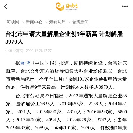


海峡网
>
新闻中心
>
海峡两岸
>
台湾新闻
台北市申请大量解雇企业创9年新高 计划解雇
3970人
中国台湾网
2020-12-28 17:27
据
台湾
《中国时报》报道，疫情持续延烧，台湾远东
航空、台北文华东方酒店等知名大型企业纷纷裁员，台北
市劳动局统计，今年至11月已收到101家企业通报申请大量
解雇，件数是9年来最高，计划解雇人数多达3970人。
台北市劳动局27日指出，2012年通报大量解雇企业85
家、遭解雇劳工3635人；2013年55家、2136人；2014年81
家、3031人；2015年90家、4810人；2016年98家、5809
人；2017年90家、4094人；2018年78家、3742人；去年
2019年87家、3059人；今年101家、3970人，件数创9年来