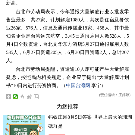
新高。
台北市劳动局表示，今年通报大量解雇行业以批发零
售业最多，共27家、计划解雇1089人，其次是住宿及餐饮
业26家、576人，信息及通讯传播业18家、458人。其中最
知名企业是台湾远东航空，3月5日通报雇用人数528人，5
月4日全数资遣，台北文华东方酒店5月27日通报雇用人数
535人，6月27日资遣205人，6月30日再资遣2人，总计207
人。
台北市劳动局提醒，资遣逾10人即可能产生大量解雇
疑虑，按照岛内相关规定，企业应于提出“大量解雇计划
书”10日内进行劳资协商。（
中国台湾网
李宁）
(责任编辑：庄婷婷)
为您推荐
蚂蚁庄园8月5日答案 世界上最大的珊瑚
礁群是