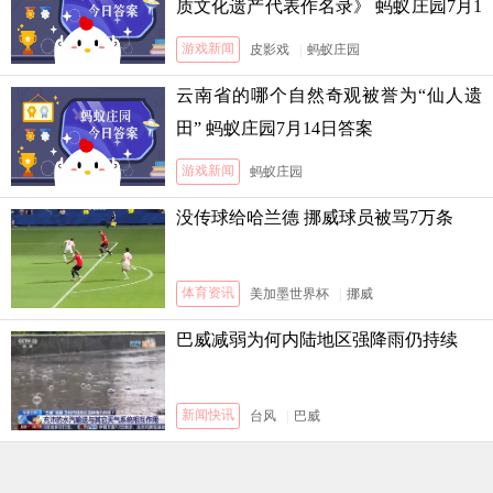
质文化遗产代表作名录》 蚂蚁庄园7月1
3日答案
游戏新闻
皮影戏
|
蚂蚁庄园
云南省的哪个自然奇观被誉为“仙人遗
田” 蚂蚁庄园7月14日答案
游戏新闻
蚂蚁庄园
没传球给哈兰德 挪威球员被骂7万条
体育资讯
美加墨世界杯
|
挪威
巴威减弱为何内陆地区强降雨仍持续
新闻快讯
台风
|
巴威