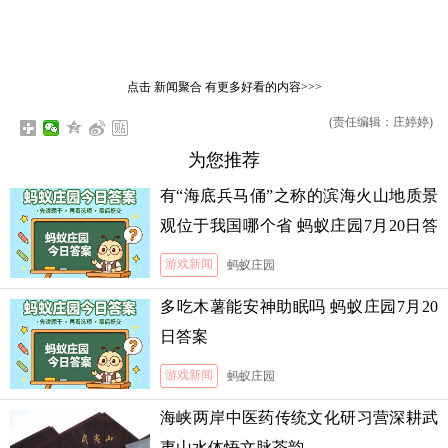
点击
新闻聚合
有更多好看的内容>>>
(责任编辑：庄婷婷)
为您推荐
有“海底兵马俑”之称的滨海火山地质景
观位于我国哪个省 蚂蚁庄园7月20日答
案
游戏新闻
蚂蚁庄园
多吃木薯能安神助眠吗 蚂蚁庄园7月20
日答案
游戏新闻
蚂蚁庄园
海峡两岸中医药传统文化研习营深耕武
夷山水体悟文脉茶韵