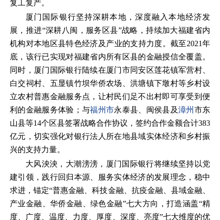
复工复产。
厦门国际银行坚持深耕本地，深度融入本地经济发
展，推进“深耕八闽，服务区县”战略，持续加大福建省内
机构对本地区县特色经济及产业的支持力度。截至2021年
底，该行已实现对福建省内所有区县的金融授信全覆盖。
同时，厦门国际银行陆续在厦门市同安区莲花镇军营村、
白交祠村、五显镇竹坝华侨农场、洪塘镇下墩村等乡村设
立农村普惠金融服务点，让村民们足不出村即可享受到便
利的金融服务体验；与
福州市
永泰县、闽侯县及
漳州
市东
山县等14个区县签署战略合作协议，签约合作金额合计383
亿元，切实强化对银行法人所在地县域实体经济和乡村振
兴的支持力量。
大风泱泱，大潮滂滂，厦门国际银行将继续坚持以党
建引领，践行回归本源、服务实体经济的发展理念，稳中
求进，锚定“普惠金融、科技金融、抗疫金融、县域金融、
产业金融、华侨金融、绿色金融”七大方向，打造涵盖“精
度、广度、温度、力度、厚度、深度、亮度”七大维度的优