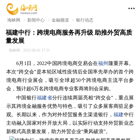

海峡网
>
新闻中心
>
金融频道
>
银行动态
福建中行：跨境电商服务再升级 助推外贸高质
量发展
海峡网
2022-06-01 17:31
6月1日，2022中国跨境电商交易会在
福州
隆重开幕。
本次“跨交会”是本轮区域性疫情后全国率先举办的首个跨
境电商行业展会，吸引全球超50个跨境电商主流平台参
会，预计超6万名跨境电商专业客商将到会采购。
中国银行
福建省
分行连续两届亮相“跨交会”，重点展
示其跨境金融服务优势与特色，吸引了众多展客商驻足参
观。长期以来，作为对外经贸服务主渠道银行，
福建
中行
主动融入国家对外开放大局，以实际行动支持外贸新业态
新模式高质量发展，助力外贸企业“乘风破浪”。