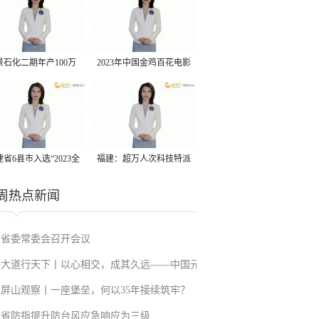
景石化二期年产100万
2023年中国金鸡百花电影
丙烷脱氢项目建成中交
节有福电影巡展31日启动
省6县市入选“2023全
福建：超万人次科技特派
县域发展潜力百强县”
员一线开展服务
周热点新闻
省委常委会召开会议
大道行天下丨以心相交，成其久远——中国元
屏山观察丨一座堡垒，何以35年接续筑牢？
首外交的世界情怀与大国气派
省防指提升防台风应急响应为三级