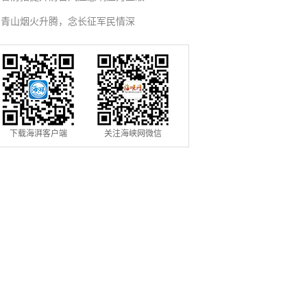
青山烟火升腾，念长征军民情深
下载海湃客户端
关注海峡网微信