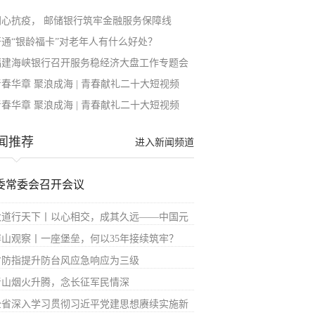
同心抗疫， 邮储银行筑牢金融服务保障线
开通“银龄福卡”对老年人有什么好处？
福建海峡银行召开服务稳经济大盘工作专题会
青春华章 聚浪成海 | 青春献礼二十大短视频
青春华章 聚浪成海 | 青春献礼二十大短视频
闻推荐
进入新闻频道
委常委会召开会议
大道行天下丨以心相交，成其久远——中国元
屏山观察丨一座堡垒，何以35年接续筑牢？
省防指提升防台风应急响应为三级
青山烟火升腾，念长征军民情深
全省深入学习贯彻习近平党建思想赓续实施新