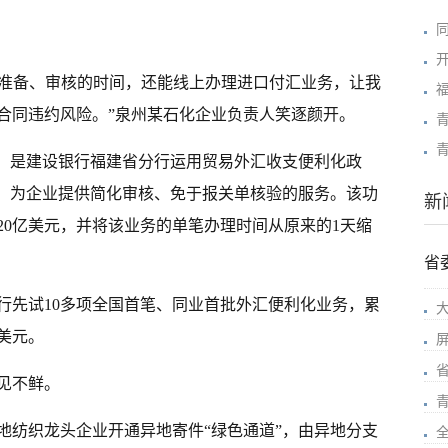
证准备、审核的时间，还能线上办理进口付汇业务，让我
合同违约风险。”
泉州
某石化企业负责人笑逐颜开。
，是建设银行
福建
省分行运用贸易外汇收支便利化政
能，为企业提供简化审核、免于报关单核验的服务。该功
新
20亿美元，并将该业务的单笔办理时间从原来的1天缩
省
行先试10多项全国首笔、同业首批外汇便利化业务，累
美元。
见不鲜。
地纺织龙头企业开通异地寄件“绿色通道”，由异地分支