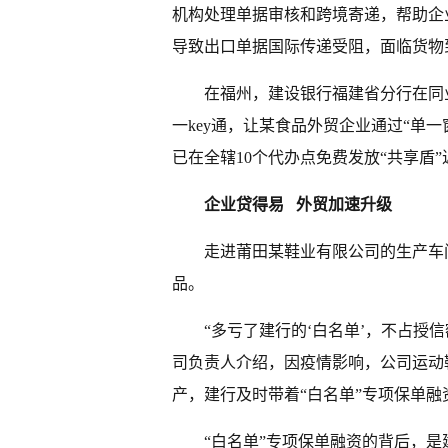
机构处理单据审核和跨境寄递，帮助企
导致出口单据国际传递受阻，面临货物
在
福州
，建设银行福建省分行在同
一key通，让某食品外贸企业通过“单
已在全辖10个代办点免费发放“共享盾”近
企业贷得易 外贸加速升级
走进
莆田
某鞋业有限公司的生产车
品。
“多亏了建行的‘白名单’，不占授
司负责人介绍，因疫情影响，公司运动
产，建行及时带着“白名单”专项保单
“白名单”专项保单融资的背后，