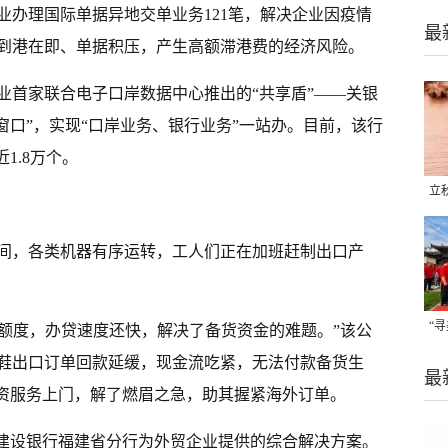
业办理国际单据异地交单业务121笔，解决企业因疫情
最
到港在即、单据积压，产生高额滞港费的经济风险。
业首家联合电子口岸数据中心推出的“共享盾”——关银
一窗口”，实现“口岸业务、银行业务”一站办。目前，该行
1.8万个。
立
晒
间，各类机器有序运转，工人们正在加班赶制出口产
味
“
信额度，办贷速度还快，解决了备货资金的难题。”该公
题
鞋出口订单回款延缓，现金流吃紧，无法付款备货生
最
融资服务上门，解了燃眉之急，助其握紧海外订单。
是建设银行福建省分行为外贸企业提供的综合解决方案。