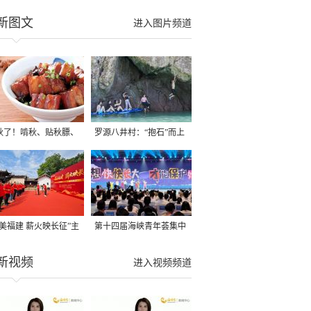
新图文
进入图片频道
秋了！啃秋、贴秋膘、
罗源八井村：“抱石”而上
秋，福建人这样过才够
→
寻美福建 薪火映长征”主
第十四届海峡青年荟集中
活动在龙岩长汀启动
阶段活动在福州举行
新视频
进入视频频道